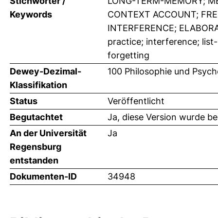
Stichwörter /
LONG-TERM-MEMORY; MED
Keywords
CONTEXT ACCOUNT; FREE
INTERFERENCE; ELABORATI
practice; interference; lis
forgetting
Dewey-Dezimal-
100 Philosophie und Psych
Klassifikation
Status
Veröffentlicht
Begutachtet
Ja, diese Version wurde b
An der Universität
Ja
Regensburg
entstanden
Dokumenten-ID
34948