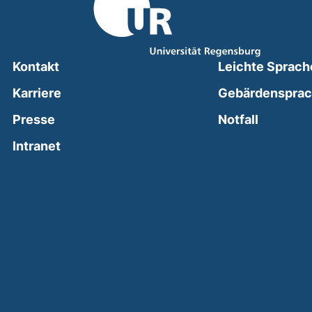
Kontakt
Leichte Sprach
Karriere
Gebärdenspra
(external
Presse
Notfall
(external link, opens in a new window)
Intranet