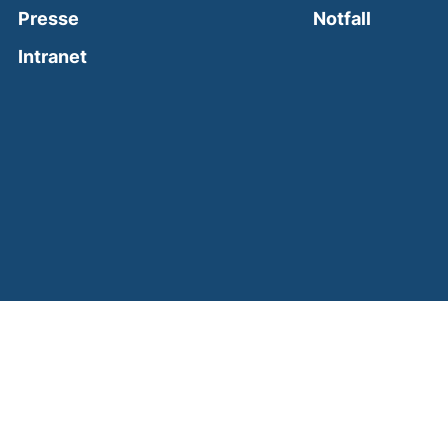
(external
Presse
Notfall
(external link, opens in a new window)
Intranet