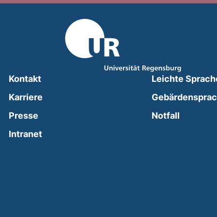
Kontakt
Leichte Sprach
Karriere
Gebärdenspra
(external
Presse
Notfall
(external link, opens in a new window)
Intranet