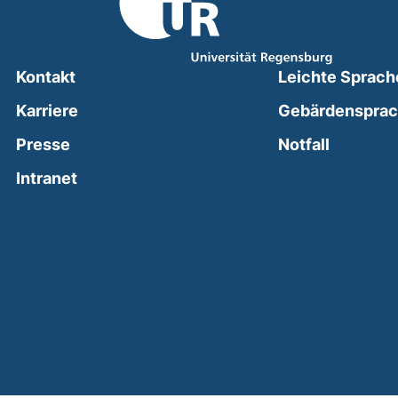
Kontakt
Leichte Sprach
Karriere
Gebärdenspra
(external
Presse
Notfall
(external link, opens in a new window)
Intranet