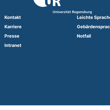
Kontakt
Leichte Sprach
Karriere
Gebärdenspra
(external
Presse
Notfall
(external link, opens in a new window)
Intranet