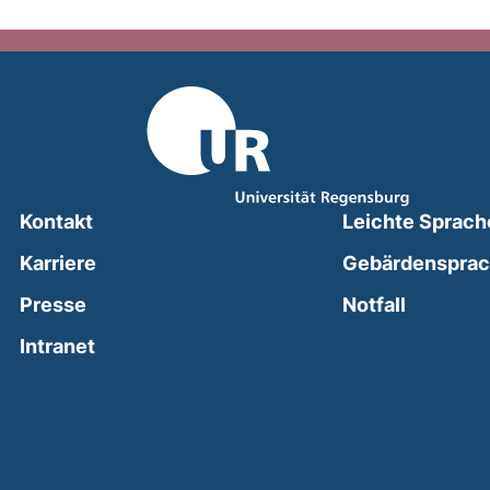
Kontakt
Leichte Sprach
Karriere
Gebärdenspra
(external
Presse
Notfall
(external link, opens in a new window)
Intranet