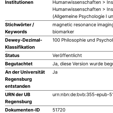
Institutionen
Humanwissenschaften > Inst
Humanwissenschaften > Insti
(Allgemeine Psychologie I u
Stichwörter /
magnetic resonance imaging,
Keywords
biomarker
Dewey-Dezimal-
100 Philosophie und Psychol
Klassifikation
Status
Veröffentlicht
Begutachtet
Ja, diese Version wurde beg
An der Universität
Ja
Regensburg
entstanden
URN der UB
urn:nbn:de:bvb:355-epub-5
Regensburg
Dokumenten-ID
51720