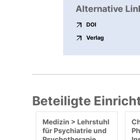
Alternative Lin
externer Link, ö
DOI
externer Link
Verlag
Beteiligte Einric
Medizin > Lehrstuhl
Ch
für Psychiatrie und
Ph
Psychotherapie
In