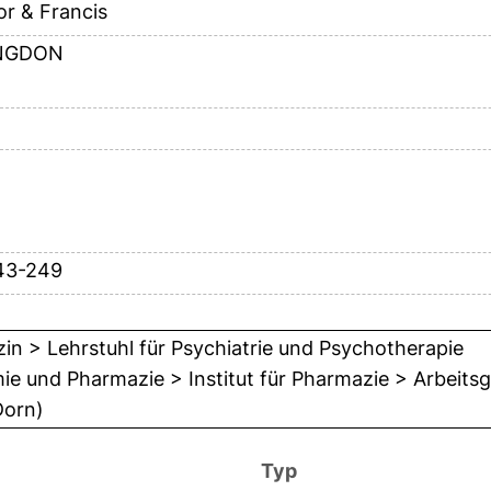
or & Francis
NGDON
43-249
in > Lehrstuhl für Psychiatrie und Psychotherapie
e und Pharmazie > Institut für Pharmazie > Arbeits
Dorn)
Typ