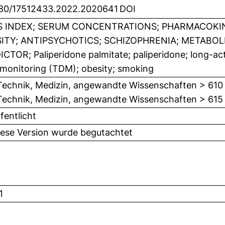
080/17512433.2022.2020641
DOI
 INDEX; SERUM CONCENTRATIONS; PHARMACOKIN
ITY; ANTIPSYCHOTICS; SCHIZOPHRENIA; METABOL
CTOR; Paliperidone palmitate; paliperidone; long-act
monitoring (TDM); obesity; smoking
Technik, Medizin, angewandte Wissenschaften > 610
Technik, Medizin, angewandte Wissenschaften > 615
fentlicht
iese Version wurde begutachtet
1