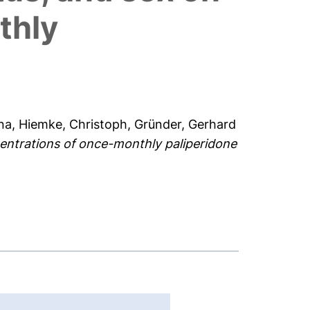
thly
na
,
Hiemke, Christoph
,
Gründer, Gerhard
entrations of once-monthly paliperidone