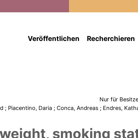
Direkt zum Inhalt
Veröffentlichen
Recherchieren
Nur für Besitz
rd
; Piacentino, Daria
; Conca, Andreas
; Endres, Kath
 weight, smoking sta