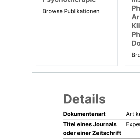
Ph
Browse Publikationen
Ar
Kl
Ph
Do
Br
Details
Dokumentenart
Artik
Titel eines Journals
Exper
oder einer Zeitschrift