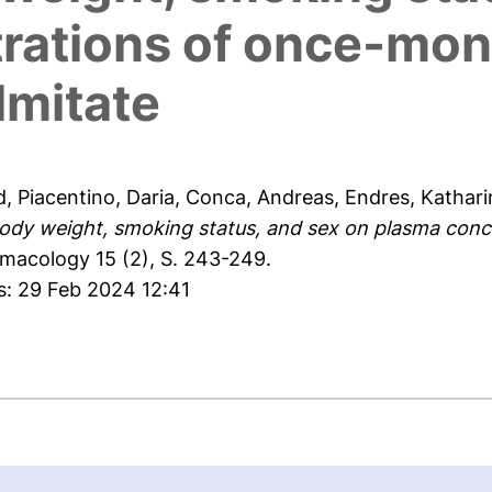
rations of once-mon
lmitate
d
,
Piacentino, Daria
,
Conca, Andreas
,
Endres, Kathari
body weight, smoking status, and sex on plasma conc
rmacology 15 (2), S. 243-249.
s: 29 Feb 2024 12:41