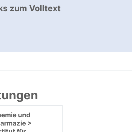
ks zum Volltext
ffnet neues Fenster
, öffnet neues Fenster
htungen
emie und
armazie >
stitut für