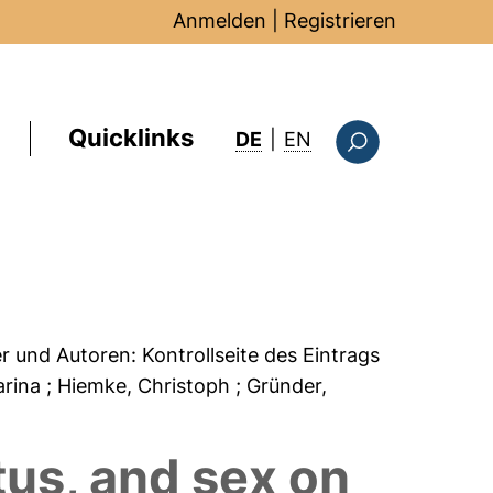
Anmelden
|
Registrieren
Quicklinks
: this page in Englis
DE
|
EN
Suchformular
er und Autoren:
Kontrollseite des Eintrags
arina
; Hiemke, Christoph
; Gründer,
tus, and sex on