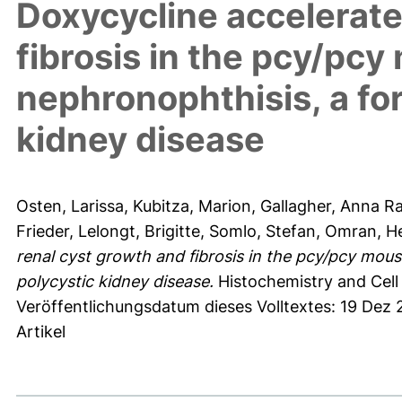
Doxycycline accelerate
fibrosis in the pcy/pc
nephronophthisis, a fo
kidney disease
Osten, Larissa
,
Kubitza, Marion
,
Gallagher, Anna R
Frieder
,
Lelongt, Brigitte
,
Somlo, Stefan
,
Omran, H
renal cyst growth and fibrosis in the pcy/pcy mous
polycystic kidney disease.
Histochemistry and Cell 
Veröffentlichungsdatum dieses Volltextes: 19 Dez
Artikel