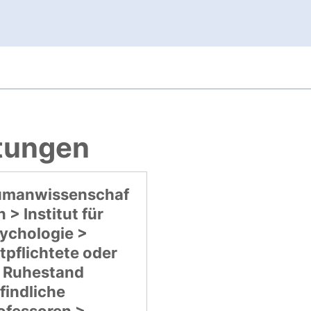
, öffnet neues Fenster
htungen
manwissenschaf
n > Institut für
ychologie >
tpflichtete oder
 Ruhestand
findliche