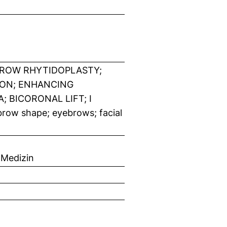
BROW RHYTIDOPLASTY;
ION; ENHANCING
; BICORONAL LIFT; I
row shape; eyebrows; facial
 Medizin