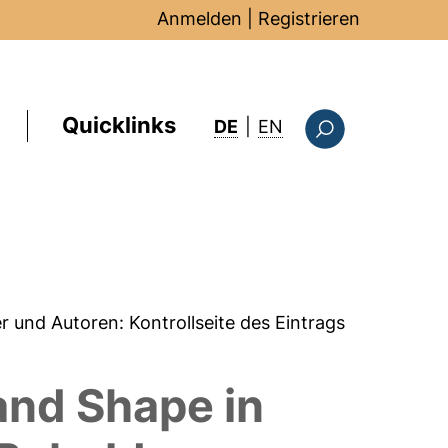
Anmelden
|
Registrieren
Quicklinks
: this page in Englis
DE
|
EN
Suchformular
er und Autoren:
Kontrollseite des Eintrags
and Shape in