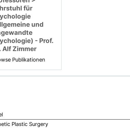
ofessoren >
hrstuhl für
ychologie
llgemeine und
ngewandte
ychologie) - Prof.
. Alf Zimmer
owse Publikationen
el
etic Plastic Surgery