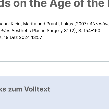
s on the Age of the
ann-Klein, Marita
und
Prantl, Lukas
(2007)
Attractiv
lder.
Aesthetic Plastic Surgery 31 (2), S. 154-160.
s: 19 Dez 2024 13:57
ks zum Volltext
ffnet neues Fenster