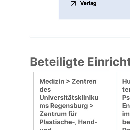
externer Link
Verlag
Beteiligte Einric
Medizin > Zentren
Hu
des
te
Universitätskliniku
Ps
ms Regensburg >
En
Zentrum für
im
Plastische-, Hand-
be