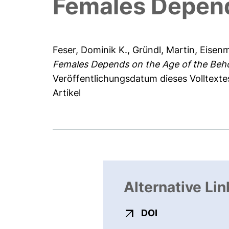
Females Depend
Feser, Dominik K.
,
Gründl, Martin
,
Eisenm
Females Depends on the Age of the Beho
Veröffentlichungsdatum dieses Volltexte
Artikel
Alternative Lin
externer Link, ö
DOI