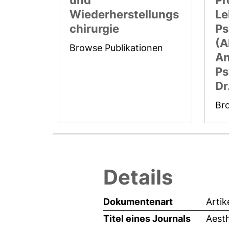
und
Pr
Wiederherstellungs
Le
chirurgie
Ps
(A
Browse Publikationen
A
Ps
Dr
Br
Details
Dokumentenart
Artik
Titel eines Journals
Aesth