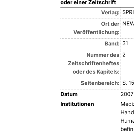
oder einer Zeitschrift
SPR
Verlag:
NEW
Ort der
Veröffentlichung:
31
Band:
2
Nummer des
Zeitschriftenheftes
oder des Kapitels:
S. 1
Seitenbereich:
Datum
2007
Institutionen
Mediz
Hand-
Human
befin