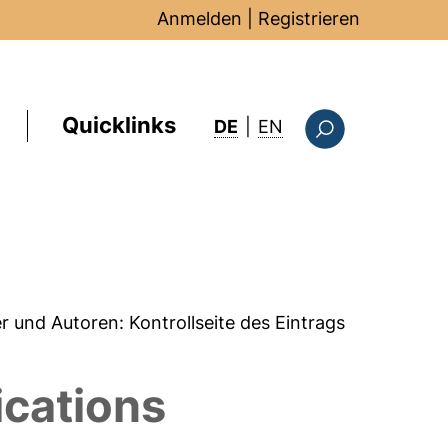
Anmelden
|
Registrieren
Quicklinks
: this page in Englis
DE
|
EN
Suchformular
er und Autoren:
Kontrollseite des Eintrags
ications