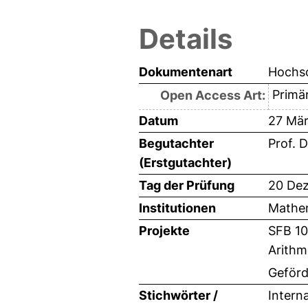
Details
Dokumentenart
Hochsc
Primär
Open Access Art:
Datum
27 Mä
Begutachter
Prof. D
(Erstgutachter)
Tag der Prüfung
20 De
Institutionen
Mathem
Projekte
SFB 10
Arithm
Geförd
Stichwörter /
Intern