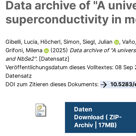
Data archive of "A unive
superconductivity in 
Gibelli, Lucia
,
Höcherl, Simon
,
Siegl, Julian
,
Vaňo,
Grifoni, Milena
(2025)
Data archive of "A univers
and NbSe2".
[Datensatz]
Veröffentlichungsdatum dieses Volltextes: 08 Sep
Datensatz
DOI zum Zitieren dieses Dokuments:
10.5283/
Daten
Download ( ZIP-
Archiv | 17MB)