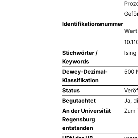
Proz
Gefö
Identifikationsnummer
Wert
10.1
Stichwörter /
Ising
Keywords
Dewey-Dezimal-
500 
Klassifikation
Status
Veröf
Begutachtet
Ja, d
An der Universität
Zum T
Regensburg
entstanden