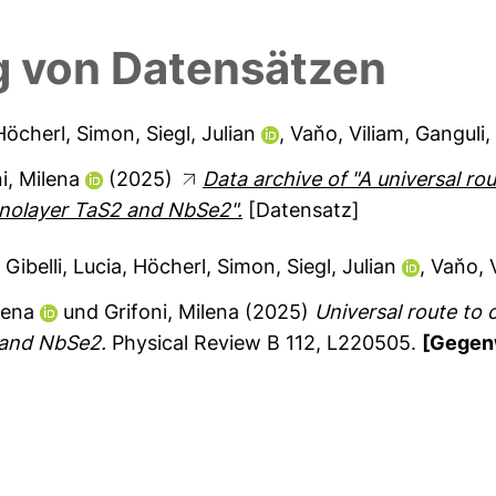
 von Datensätzen
Höcherl, Simon
,
Siegl, Julian
,
Vaňo, Viliam
,
Ganguli,
i, Milena
(2025)
Data archive of "A universal rout
onolayer TaS2 and NbSe2".
[Datensatz]
Gibelli, Lucia
,
Höcherl, Simon
,
Siegl, Julian
,
Vaňo, 
lena
und
Grifoni, Milena
(2025)
Universal route to 
 and NbSe2.
Physical Review B 112, L220505.
[Gegenw