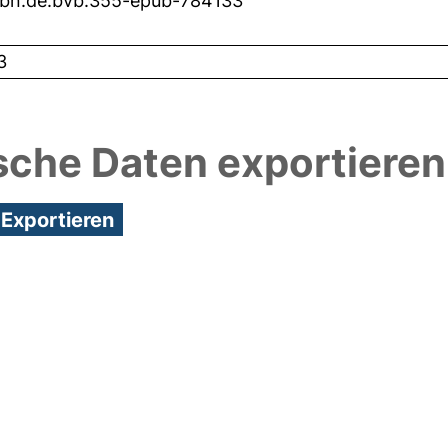
nbn:de:bvb:355-epub-784133
3
sche Daten exportieren
7:20/Metadaten zuletzt geändert: 17 Mrz 2026 11:2