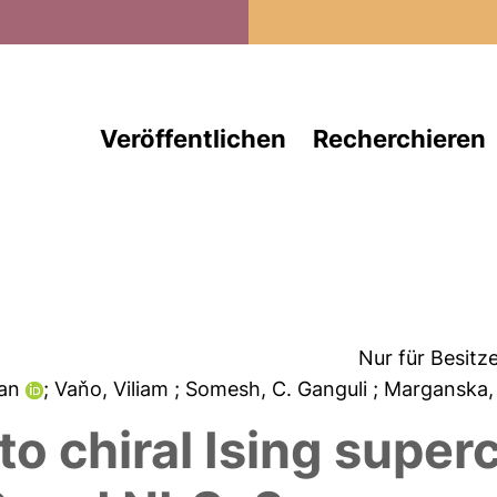
Direkt zum Inhalt
Veröffentlichen
Recherchieren
Nur für Besitz
lian
; Vaňo, Viliam
; Somesh, C. Ganguli
; Marganska
to chiral Ising super