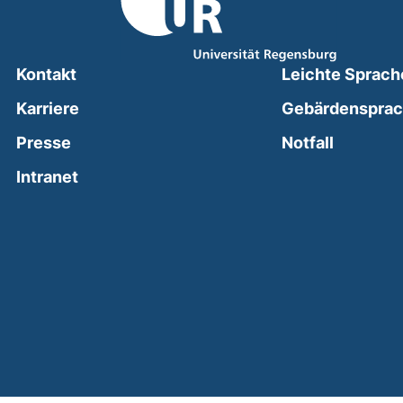
Kontakt
Leichte Sprach
Karriere
Gebärdenspra
(external
Presse
Notfall
(external link, opens in a new window)
Intranet