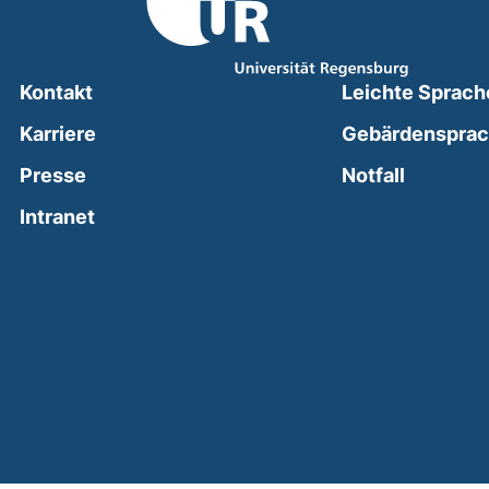
Kontakt
Leichte Sprach
Karriere
Gebärdenspra
(external
Presse
Notfall
(external link, opens in a new window)
Intranet