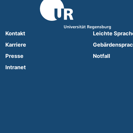
Kontakt
Leichte Sprach
Karriere
Gebärdenspra
(external
Presse
Notfall
(external link, opens in a new window)
Intranet