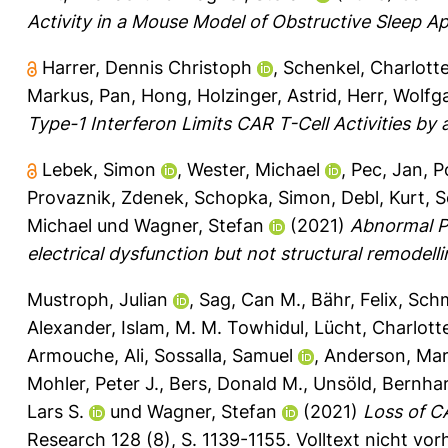
Activity in a Mouse Model of Obstructive Sleep A
Harrer, Dennis Christoph
,
Schenkel, Charlott
Markus
,
Pan, Hong
,
Holzinger, Astrid
,
Herr, Wolfg
Type-1 Interferon Limits CAR T-Cell Activities by 
Lebek, Simon
,
Wester, Michael
,
Pec, Jan
,
P
Provaznik, Zdenek
,
Schopka, Simon
,
Debl, Kurt
,
S
Michael
und
Wagner, Stefan
(2021)
Abnormal P‐
electrical dysfunction but not structural remodelli
Mustroph, Julian
,
Sag, Can M.
,
Bähr, Felix
,
Sch
Alexander
,
Islam, M. M. Towhidul
,
Lücht, Charlott
Armouche, Ali
,
Sossalla, Samuel
,
Anderson, Mar
Mohler, Peter J.
,
Bers, Donald M.
,
Unsöld, Bernha
Lars S.
und
Wagner, Stefan
(2021)
Loss of C
Research 128 (8), S. 1139-1155.
Volltext nicht vo