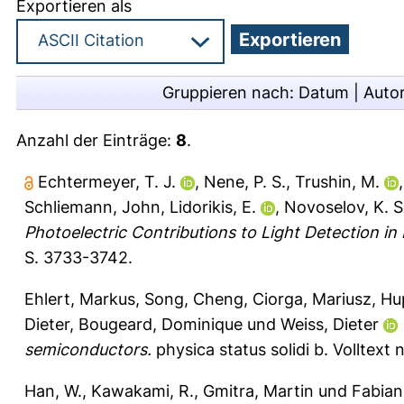
Exportieren als
Gruppieren nach:
Datum
|
Auto
Anzahl der Einträge:
8
.
Echtermeyer, T. J.
,
Nene, P. S.
,
Trushin, M.
Schliemann, John
,
Lidorikis, E.
,
Novoselov, K. S
Photoelectric Contributions to Light Detection 
S. 3733-3742.
Ehlert, Markus
,
Song, Cheng
,
Ciorga, Mariusz
,
Hu
Dieter
,
Bougeard, Dominique
und
Weiss, Dieter
semiconductors.
physica status solidi b.
Volltext 
Han, W.
,
Kawakami, R.
,
Gmitra, Martin
und
Fabian