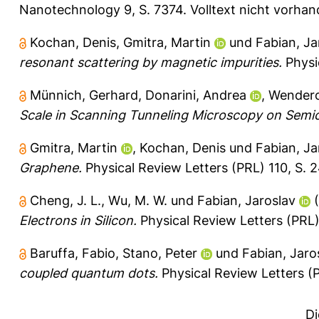
Nanotechnology 9, S. 7374.
Volltext nicht vorhan
Kochan, Denis
,
Gmitra, Martin
und
Fabian, Ja
resonant scattering by magnetic impurities.
Physic
Münnich, Gerhard
,
Donarini, Andrea
,
Wendero
Scale in Scanning Tunneling Microscopy on Semi
Gmitra, Martin
,
Kochan, Denis
und
Fabian, Ja
Graphene.
Physical Review Letters (PRL) 110, S. 
Cheng, J. L.
,
Wu, M. W.
und
Fabian, Jaroslav
(
Electrons in Silicon.
Physical Review Letters (PRL)
Baruffa, Fabio
,
Stano, Peter
und
Fabian, Jaro
coupled quantum dots.
Physical Review Letters (P
Di