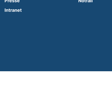
(external
Presse
Notfall
(external link, opens in a new window)
Intranet