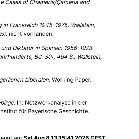
The Cases of Chameria/Çameria and
 in Frankreich 1945–1975, Wallstein,
text nicht vorhanden.
und Diktatur in Spanien 1956–1973
hrhunderts, Bd. 30), 464 S., Wallstein,
erlichen Liberalen.
Working Paper.
birge.
In: Netzwerkanalyse in der
nstitut für Bayerische Geschichte.
rzeugt am
Sat Aug 8 13:15:41 2026 CEST
.