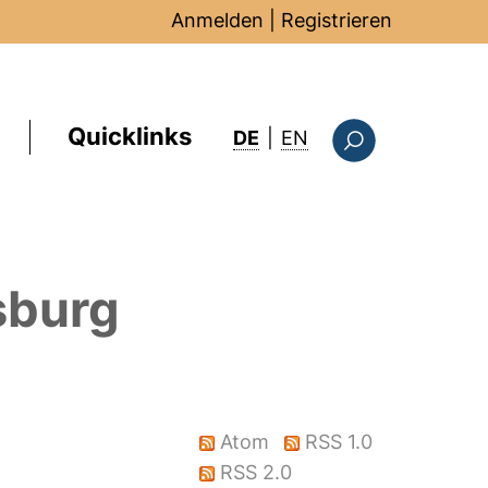
Anmelden
|
Registrieren
Quicklinks
: this page in Englis
DE
|
EN
Suchformular
sburg
Atom
RSS 1.0
RSS 2.0