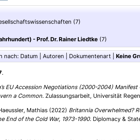
Gesellschaftswissenschaften
(7)
hrhundert) - Prof. Dr. Rainer Liedtke
(7)
n nach:
Datum
|
Autoren
|
Dokumentenart
|
Keine Gr
7
.
’s EU Accession Negotiations (2000-2004) Manifest Co
Govern a Common.
Zulassungsarbeit, Universität Rege
Haeussler, Mathias
(2022)
Britannia Overwhelmed? Re
 End of the Cold War, 1973-1990.
Diplomacy & Statec