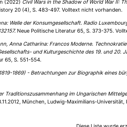
on
(2022)
Civil Wars in the Shadow of World War II: 
story 20 (4), S. 483-497.
Volltext nicht vorhanden.
nna: Welle der Konsumgesellschaft. Radio Luxembourg
332157.
Neue Politische Literatur 65, S. 373-375.
Voll
nn, Anna Catharina: Francos Moderne. Technokratie 
sellschafts- und Kulturgeschichte des 19. und 20. Ja
ur 65, S. 551-554.
19-1869) - Betrachtungen zur Biographik eines bürg
r Traditionszusammenhang im Ungarischen Mittelge
.11.2012, München, Ludwig-Maximilians-Universität, I
Diese Liste wurde e