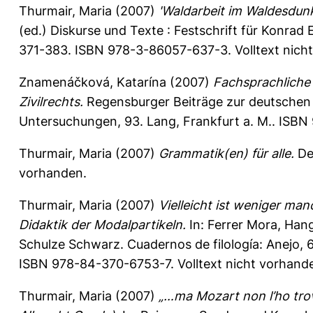
Thurmair, Maria
(2007)
'Waldarbeit im Waldesdunk
(ed.) Diskurse und Texte : Festschrift für Konrad
371-383. ISBN 978-3-86057-637-3. Volltext nich
Znamenáčková, Katarína
(2007)
Fachsprachliche
Zivilrechts.
Regensburger Beiträge zur deutschen S
Untersuchungen, 93. Lang, Frankfurt a. M.. ISBN
Thurmair, Maria
(2007)
Grammatik(en) für alle.
De
vorhanden.
Thurmair, Maria
(2007)
Vielleicht ist weniger ma
Didaktik der Modalpartikeln.
In:
Ferrer Mora, Han
Schulze Schwarz. Cuadernos de filología: Anejo, 62
ISBN 978-84-370-6753-7. Volltext nicht vorhand
Thurmair, Maria
(2007)
„…ma Mozart non l’ho trov