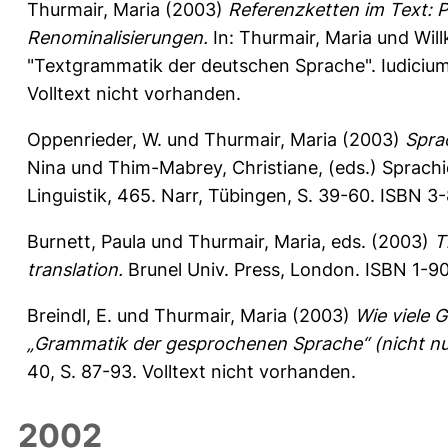
Thurmair, Maria
(2003)
Referenzketten im Text: 
Renominalisierungen.
In:
Thurmair, Maria
und
Wil
"Textgrammatik der deutschen Sprache". Iudicium
Volltext nicht vorhanden.
Oppenrieder, W.
und
Thurmair, Maria
(2003)
Spra
Nina
und
Thim-Mabrey, Christiane
, (eds.) Sprach
Linguistik, 465. Narr, Tübingen, S. 39-60. ISBN 3
Burnett, Paula
und
Thurmair, Maria
, eds. (2003)
T
translation.
Brunel Univ. Press, London. ISBN 1-90
Breindl, E.
und
Thurmair, Maria
(2003)
Wie viele 
„Grammatik der gesprochenen Sprache“ (nicht nu
40, S. 87-93.
Volltext nicht vorhanden.
2002