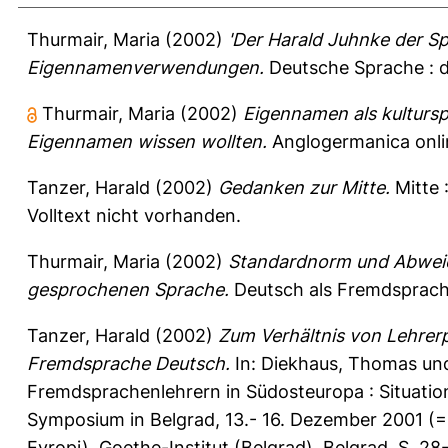
Thurmair, Maria
(2002)
'Der Harald Juhnke der S
Eigennamenverwendungen.
Deutsche Sprache : ds
Thurmair, Maria
(2002)
Eigennamen als kulturs
Eigennamen wissen wollten.
Anglogermanica onli
Tanzer, Harald
(2002)
Gedanken zur Mitte.
Mitte :
Volltext nicht vorhanden.
Thurmair, Maria
(2002)
Standardnorm und Abweic
gesprochenen Sprache.
Deutsch als Fremdsprach
Tanzer, Harald
(2002)
Zum Verhältnis von Lehrerp
Fremdsprache Deutsch.
In:
Diekhaus, Thomas
un
Fremdsprachenlehrern in Südosteuropa : Situati
Symposium in Belgrad, 13.- 16. Dezember 2001 (= 
Evropi). Goethe-Institut (Belgrad), Belgrad, S. 2