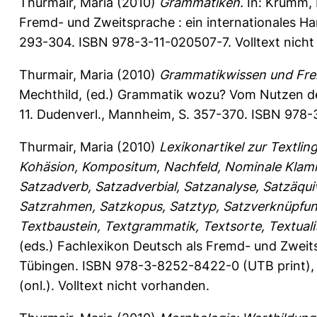
Thurmair, Maria
(2010)
Grammatiken.
In:
Krumm, 
Fremd- und Zweitsprache : ein internationales Han
293-304. ISBN 978-3-11-020507-7. Volltext nicht
Thurmair, Maria
(2010)
Grammatikwissen und Fre
Mechthild
, (ed.) Grammatik wozu? Vom Nutzen d
11. Dudenverl., Mannheim, S. 357-370. ISBN 978-
Thurmair, Maria
(2010)
Lexikonartikel zur Textlin
Kohäsion, Kompositum, Nachfeld, Nominale Klam
Satzadverb, Satzadverbial, Satzanalyse, Satzäquiv
Satzrahmen, Satzkopus, Satztyp, Satzverknüpfung, 
Textbaustein, Textgrammatik, Textsorte, Textualit
(eds.) Fachlexikon Deutsch als Fremd- und Zweit
Tübingen. ISBN 978-3-8252-8422-0 (UTB print),
(onl.). Volltext nicht vorhanden.