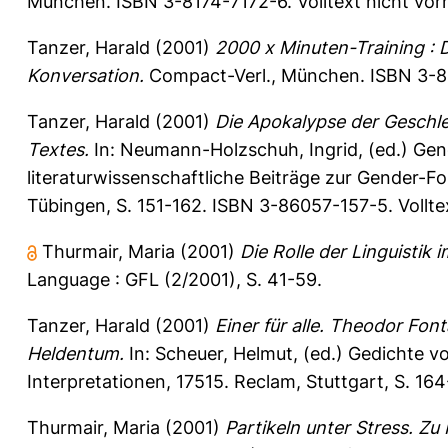
München. ISBN 3-8174-7172-6. Volltext nicht vo
Tanzer, Harald
(2001)
2000 x Minuten-Training :
Konversation.
Compact-Verl., München. ISBN 3-81
Tanzer, Harald
(2001)
Die Apokalypse der Geschlech
Textes.
In:
Neumann-Holzschuh, Ingrid
, (ed.) Ge
literaturwissenschaftliche Beiträge zur Gender-F
Tübingen, S. 151-162. ISBN 3-86057-157-5. Vollte
Thurmair, Maria
(2001)
Die Rolle der Linguistik
Language : GFL (2/2001), S. 41-59.
Tanzer, Harald
(2001)
Einer für alle. Theodor Fon
Heldentum.
In:
Scheuer, Helmut
, (ed.) Gedichte 
Interpretationen, 17515. Reclam, Stuttgart, S. 16
Thurmair, Maria
(2001)
Partikeln unter Stress. Z