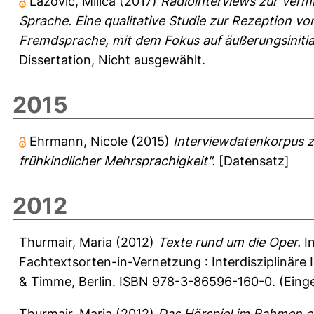
Lazović, Milica
(2017)
Radiointerviews zur Verm
Sprache. Eine qualitative Studie zur Rezeption v
Fremdsprache, mit dem Fokus auf äußerungsiniti
Dissertation, Nicht ausgewählt.
2015
Ehrmann, Nicole
(2015)
Interviewdatenkorpus zu
frühkindlicher Mehrsprachigkeit".
[Datensatz]
2012
Thurmair, Maria
(2012)
Texte rund um die Oper.
I
Fachtextsorten-in-Vernetzung : Interdisziplinär
& Timme, Berlin. ISBN 978-3-86596-160-0. (Einger
Thurmair, Maria
(2012)
Das Hörspiel im Rahmen ei