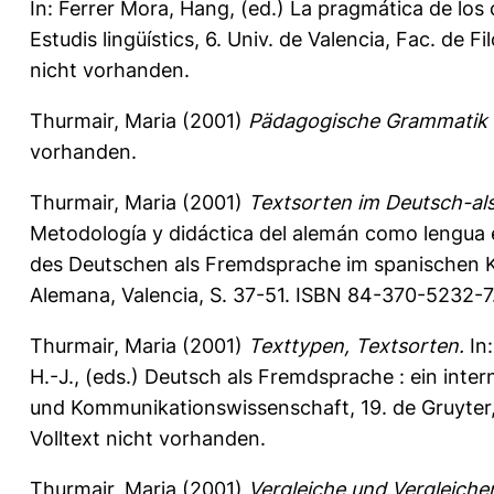
In:
Ferrer Mora, Hang
, (ed.) La pragmática de los
Estudis lingüístics, 6. Univ. de Valencia, Fac. de 
nicht vorhanden.
Thurmair, Maria
(2001)
Pädagogische Grammatik 
vorhanden.
Thurmair, Maria
(2001)
Textsorten im Deutsch-al
Metodología y didáctica del alemán como lengua 
des Deutschen als Fremdsprache im spanischen Kon
Alemana, Valencia, S. 37-51. ISBN 84-370-5232-7.
Thurmair, Maria
(2001)
Texttypen, Textsorten.
In
H.-J.
, (eds.) Deutsch als Fremdsprache : ein int
und Kommunikationswissenschaft, 19. de Gruyter,
Volltext nicht vorhanden.
Thurmair, Maria
(2001)
Vergleiche und Vergleiche