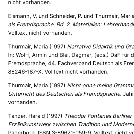
nicht vorhanden.
Eismann, V.
und
Schneider, P.
und
Thurmair, Mari
als Fremdsprache. Bd. 2, Materialien: Lehrerhand
Volltext nicht vorhanden.
Thurmair, Maria
(1997)
Narrative Didaktik und Gr
In:
Wolff, Armin
und
Blei, Dagmar
, (eds.) DaF für 
Fremdsprache, 44. Fachverband Deutsch als Fre
88246-187-X. Volltext nicht vorhanden.
Thurmair, Maria
(1997)
Nicht ohne meine Grammat
Unterricht des Deutschen als Fremdsprache.
Jahr
vorhanden.
Tanzer, Harald
(1997)
Theodor Fontanes Berliner 
Erzählkunstwerk zwischen Tradition und Modern
Paderborn. ISBN 3-89621-059-9. Volltext nicht v