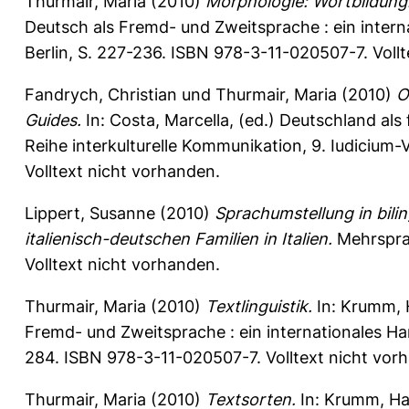
Thurmair, Maria
(2010)
Morphologie: Wortbildung
Deutsch als Fremd- und Zweitsprache : ein intern
Berlin, S. 227-236. ISBN 978-3-11-020507-7. Voll
Fandrych, Christian
und
Thurmair, Maria
(2010)
O
Guides.
In:
Costa, Marcella
, (ed.) Deutschland als
Reihe interkulturelle Kommunikation, 9. Iudicium
Volltext nicht vorhanden.
Lippert, Susanne
(2010)
Sprachumstellung in bilin
italienisch-deutschen Familien in Italien.
Mehrspra
Volltext nicht vorhanden.
Thurmair, Maria
(2010)
Textlinguistik.
In:
Krumm, 
Fremd- und Zweitsprache : ein internationales Han
284. ISBN 978-3-11-020507-7. Volltext nicht vor
Thurmair, Maria
(2010)
Textsorten.
In:
Krumm, Ha