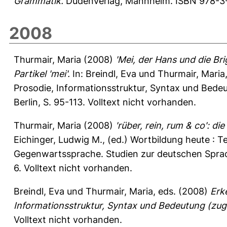
Grammatik.
Dudenverlag, Mannheim. ISBN 978-3-4
2008
Thurmair, Maria
(2008)
'Mei, der Hans und die Bri
Partikel 'mei'.
In:
Breindl, Eva
und
Thurmair, Maria
Prosodie, Informationsstruktur, Syntax und Bede
Berlin, S. 95-113. Volltext nicht vorhanden.
Thurmair, Maria
(2008)
'rüber, rein, rum & co': d
Eichinger, Ludwig M.
, (ed.) Wortbildung heute : 
Gegenwartssprache. Studien zur deutschen Sprac
6. Volltext nicht vorhanden.
Breindl, Eva
und
Thurmair, Maria
, eds. (2008)
Erk
Informationsstruktur, Syntax und Bedeutung (zug
Volltext nicht vorhanden.