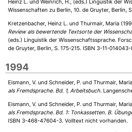
Heinz L.
und
Weinrich, H.
, (eds.) Linguistik der 
Wissenschaften zu Berlin, 10. de Gruyter, Berlin,
Kretzenbacher, Heinz L.
und
Thurmair, Maria
(19
Review als bewertende Textsorte der Wissenscha
(eds.) Linguistik der Wissenschaftssprache. Fors
de Gruyter, Berlin, S. 175-215. ISBN 3-11-014043-
1994
Eismann, V.
und
Schneider, P.
und
Thurmair, Mari
als Fremdsprache. Bd. 1, Arbeitsbuch.
Langenschei
Eismann, V.
und
Schneider, P.
und
Thurmair, Mari
als Fremdsprache. Bd. 1: Tonkassetten. B. Übun
ISBN 3-468-47604-3. Volltext nicht vorhanden.