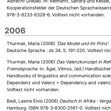
Albrecht Greule).
In:
Reimann, Sandra
und
Kessel,
Kooperationsfelder der Deutschen Sprachwissens
978-3-8233-6328-6. Volltext nicht vorhanden.
2006
Thurmair, Maria
(2006)
'Das Model und ihr Prinz
Deutsche Sprache : ds 34, S. 191-220.
Volltext ni
Thurmair, Maria
(2006)
Das Valenzkonzept in Ref
Fremdsprache.
In:
Ágel, Vilmos
, (ed.) Handbüche
Handbooks of linguistics and communication scien
Dependenz und Valenz = Dependency and valency. 
Volltext nicht vorhanden.
Bedi, Lasme Elvis
(2006)
Deutsch in Afrika : Verg
Hamburg. ISBN 978-3-8300-2561-0. Volltext nich