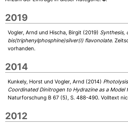
2019
Vogler, Arnd
und
Hischa, Birgit
(2019)
Synthesis, 
bis(triphenylphosphine)silver(I) flavonolate.
Zeitsc
vorhanden.
2014
Kunkely, Horst
und
Vogler, Arnd
(2014)
Photolysi
Coordinated Dinitrogen to Hydrazine as a Model f
Naturforschung B 67 (5), S. 488-490.
Volltext ni
2012