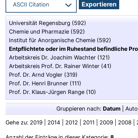
Universität Regensburg
(592)
Chemie und Pharmazie
(592)
Institut für Anorganische Chemie
(592)
Entpflichtete oder im Ruhestand befindliche Pr
Arbeitskreis Dr. Joachim Wachter
(121)
Arbeitskreis Prof. Dr. Rainer Winter
(41)
Prof. Dr. Arnd Vogler
(319)
Prof. Dr. Henri Brunner
(111)
Prof. Dr. Klaus-Jürgen Range
(10)
Gruppieren nach:
Datum
|
Auto
Gehe zu:
2019
|
2014
|
2012
|
2011
|
2009
|
2008
|
Anzahl der Einträge in dieser Kategorie:
8
.