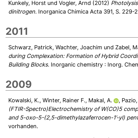
Kunkely, Horst
und
Vogler, Arnd
(2012)
Photolysi
dinitrogen.
Inorganica Chimica Acta 391, S. 229-
2011
Schwarz, Patrick
,
Wachter, Joachim
und
Zabel, M
during Complexation: Formation of Hybrid Coordi
Building Blocks.
Inorganic chemistry : Inorg. Che
2009
Kowalski, K.
,
Winter, Rainer F.
,
Makal, A.
,
Pazio,
(FTIR-Spectro)Electrochemistry of W(CO)5 compl
and 5-oxo-5-(2,5-dimethylazaferrocen-1’-yl) pent
vorhanden.