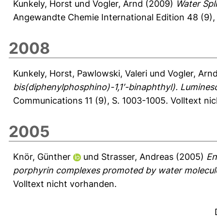
Kunkely, Horst
und
Vogler, Arnd
(2009)
Water Spl
Angewandte Chemie International Edition 48 (9),
2008
Kunkely, Horst
,
Pawlowski, Valeri
und
Vogler, Arn
bis(diphenylphosphino)-1,1′-binaphthyl). Lumines
Communications 11 (9), S. 1003-1005.
Volltext ni
2005
Knör, Günther
und
Strasser, Andreas
(2005)
En
porphyrin complexes promoted by water molecul
Volltext nicht vorhanden.