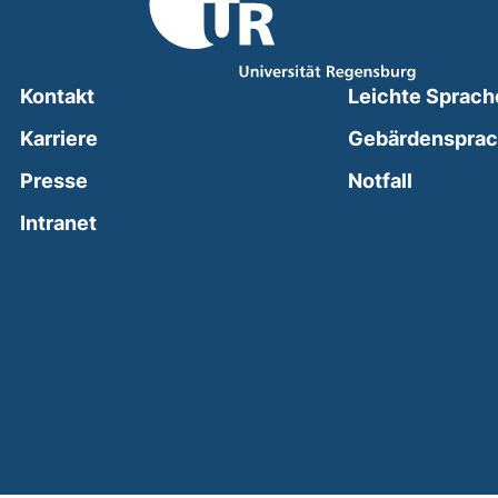
Kontakt
Leichte Sprach
Karriere
Gebärdenspra
(external
Presse
Notfall
(external link, opens in a new window)
Intranet