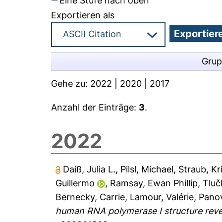
Eine Stufe nach oben
Exportieren als
Grup
Gehe zu:
2022
|
2020
|
2017
Anzahl der Einträge:
3
.
2022
Daiß, Julia L.
,
Pilsl, Michael
,
Straub, Kr
Guillermo
,
Ramsay, Ewan Phillip
,
Tluč
Bernecky, Carrie
,
Lamour, Valérie
,
Panov
human RNA polymerase I structure reve