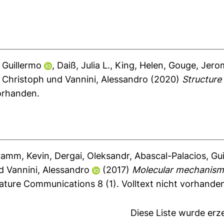
 Guillermo
,
Daiß, Julia L.
,
King, Helen
,
Gouge, Jero
, Christoph
und
Vannini, Alessandro
(2020)
Structure
vorhanden.
ramm, Kevin
,
Dergai, Oleksandr
,
Abascal-Palacios, Gu
d
Vannini, Alessandro
(2017)
Molecular mechanisms
ture Communications 8 (1).
Volltext nicht vorhande
Diese Liste wurde er