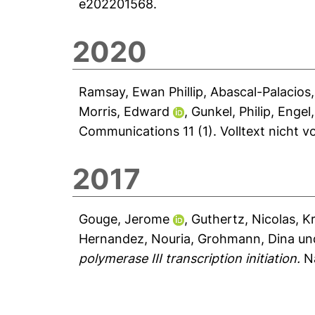
e202201568.
2020
Ramsay, Ewan Phillip
,
Abascal-Palacios,
Morris, Edward
,
Gunkel, Philip
,
Engel
Communications 11 (1).
Volltext nicht 
2017
Gouge, Jerome
,
Guthertz, Nicolas
,
K
Hernandez, Nouria
,
Grohmann, Dina
un
polymerase III transcription initiation.
Na