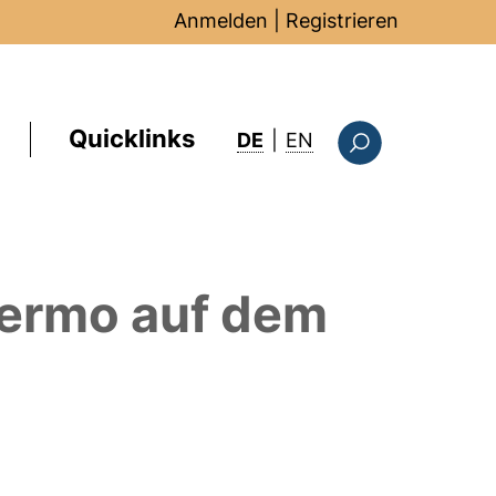
Anmelden
|
Registrieren
Quicklinks
: this page in Englis
DE
|
EN
Suchformular
lermo
auf dem