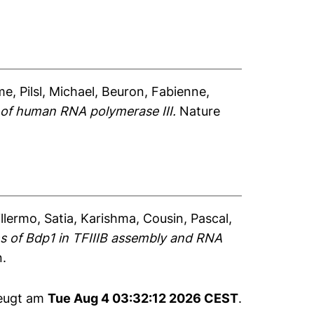
me
,
Pilsl, Michael
,
Beuron, Fabienne
,
 of human RNA polymerase III.
Nature
illermo
,
Satia, Karishma
,
Cousin, Pascal
,
 of Bdp1 in TFIIIB assembly and RNA
n.
zeugt am
Tue Aug 4 03:32:12 2026 CEST
.