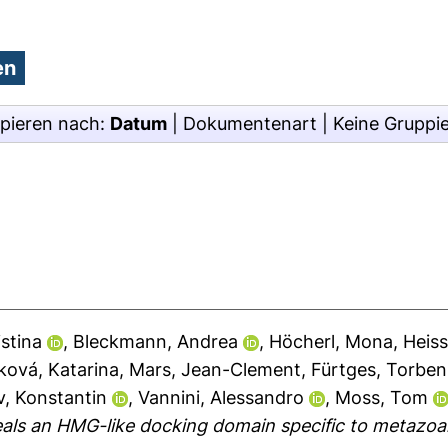
pieren nach:
Datum
|
Dokumentenart
|
Keine Gruppi
istina
,
Bleckmann, Andrea
,
Höcherl, Mona
,
Heiss
ková, Katarina
,
Mars, Jean-Clement
,
Fürtges, Torben
, Konstantin
,
Vannini, Alessandro
,
Moss, Tom
als an HMG-like docking domain specific to metazoa