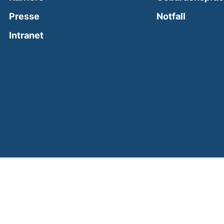
(external
Presse
Notfall
(external link, opens in a new window)
Intranet