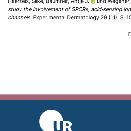
Haerteis, Silke
,
Bäumner, Antje J.
und
Wegener,
study the involvement of GPCRs, acid‐sensing ion 
channels.
Experimental Dermatology 29 (11), S. 1
D