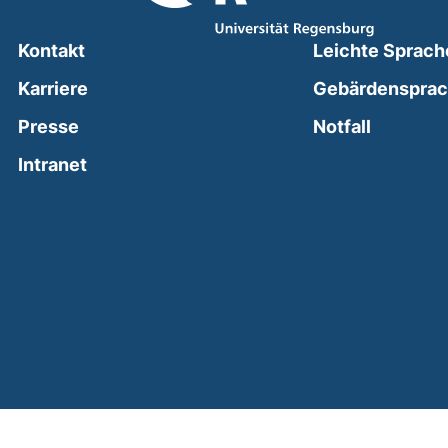
Kontakt
Leichte Sprach
Karriere
Gebärdenspra
(external
Presse
Notfall
(external link, opens in a new window)
Intranet