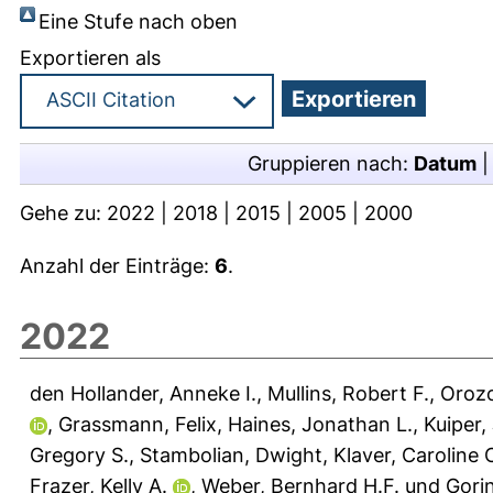
Eine Stufe nach oben
Exportieren als
Gruppieren nach:
Datum
Gehe zu:
2022
|
2018
|
2015
|
2005
|
2000
Anzahl der Einträge:
6
.
2022
den Hollander, Anneke I.
,
Mullins, Robert F.
,
Orozc
,
Grassmann, Felix
,
Haines, Jonathan L.
,
Kuiper,
Gregory S.
,
Stambolian, Dwight
,
Klaver, Caroline 
Frazer, Kelly A.
,
Weber, Bernhard H.F.
und
Gorin