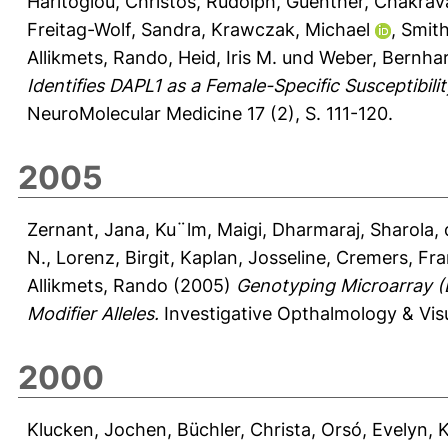
Haritoglou, Christos
,
Rudolph, Guenther
,
Chakrav
Freitag-Wolf, Sandra
,
Krawczak, Michael
,
Smith
Allikmets, Rando
,
Heid, Iris M.
und
Weber, Bernhar
Identifies DAPL1 as a Female-Specific Susceptibi
NeuroMolecular Medicine 17 (2), S. 111-120.
2005
Zernant, Jana
,
Ku¨lm, Maigi
,
Dharmaraj, Sharola
,
N.
,
Lorenz, Birgit
,
Kaplan, Josseline
,
Cremers, Fra
Allikmets, Rando
(2005)
Genotyping Microarray (D
Modifier Alleles.
Investigative Opthalmology & Visu
2000
Klucken, Jochen
,
Büchler, Christa
,
Orsó, Evelyn
,
K