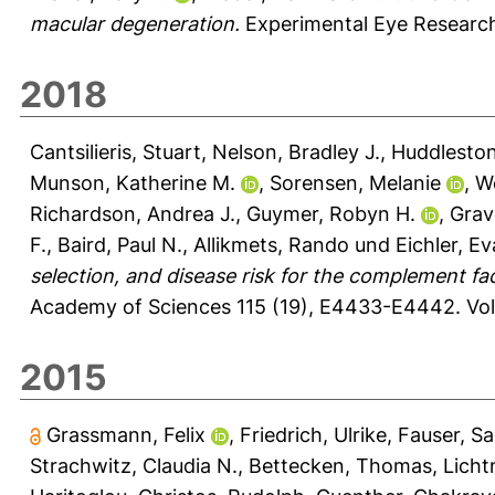
macular degeneration.
Experimental Eye Researc
2018
Cantsilieris, Stuart
,
Nelson, Bradley J.
,
Huddleston
Munson, Katherine M.
,
Sorensen, Melanie
,
W
Richardson, Andrea J.
,
Guymer, Robyn H.
,
Grav
F.
,
Baird, Paul N.
,
Allikmets, Rando
und
Eichler, Ev
selection, and disease risk for the complement fa
Academy of Sciences 115 (19), E4433-E4442.
Vol
2015
Grassmann, Felix
,
Friedrich, Ulrike
,
Fauser, S
Strachwitz, Claudia N.
,
Bettecken, Thomas
,
Licht