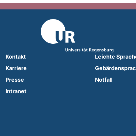
Kontakt
Leichte Sprach
Karriere
Gebärdenspra
(external
Presse
Notfall
(external link, opens in a new window)
Intranet