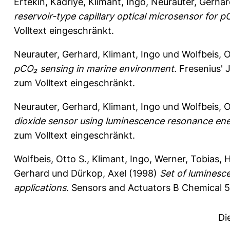
Ertekin, Kadriye
,
Klimant, Ingo
,
Neurauter, Gerhar
reservoir-type capillary optical microsensor for
Volltext eingeschränkt.
Neurauter, Gerhard
,
Klimant, Ingo
und
Wolfbeis, O
pCO₂ sensing in marine environment.
Fresenius' J
zum Volltext eingeschränkt.
Neurauter, Gerhard
,
Klimant, Ingo
und
Wolfbeis, O
dioxide sensor using luminescence resonance ene
zum Volltext eingeschränkt.
Wolfbeis, Otto S.
,
Klimant, Ingo
,
Werner, Tobias
,
H
Gerhard
und
Dürkop, Axel
(1998)
Set of luminesc
applications.
Sensors and Actuators B Chemical 51
Di