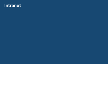
(external link, opens in a new window)
Intranet