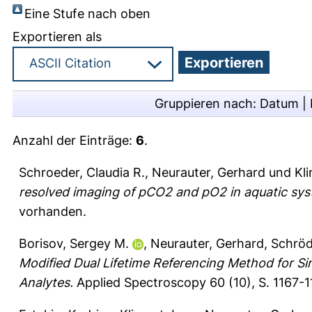
Eine Stufe nach oben
Exportieren als
Gruppieren nach:
Datum
|
Anzahl der Einträge:
6
.
Schroeder, Claudia R.
,
Neurauter, Gerhard
und
Kl
resolved imaging of pCO2 and pO2 in aquatic sys
vorhanden.
Borisov, Sergey M.
,
Neurauter, Gerhard
,
Schröd
Modified Dual Lifetime Referencing Method for S
Analytes.
Applied Spectroscopy 60 (10), S. 1167-