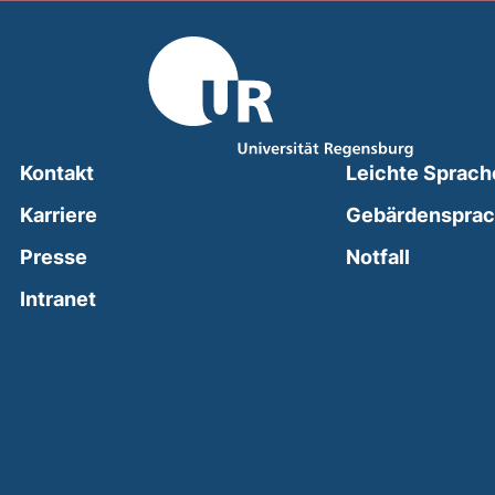
Kontakt
Leichte Sprach
Karriere
Gebärdenspra
(external
Presse
Notfall
(external link, opens in a new window)
Intranet