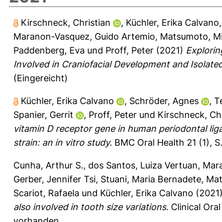
Kirschneck, Christian
,
Küchler, Erika Calvano
Maranon-Vasquez, Guido Artemio
,
Matsumoto, Mi
Paddenberg, Eva
und
Proff, Peter
(2021)
Explorin
Involved in Craniofacial Development and Isolate
(Eingereicht)
Küchler, Erika Calvano
,
Schröder, Agnes
,
T
Spanier, Gerrit
,
Proff, Peter
und
Kirschneck, Chr
vitamin D receptor gene in human periodontal lig
strain: an in vitro study.
BMC Oral Health 21 (1), S
Cunha, Arthur S.
,
dos Santos, Luiza Vertuan
,
Mara
Gerber, Jennifer Tsi
,
Stuani, Maria Bernadete
,
Mat
Scariot, Rafaela
und
Küchler, Erika Calvano
(2021
also involved in tooth size variations.
Clinical Oral
vorhanden.