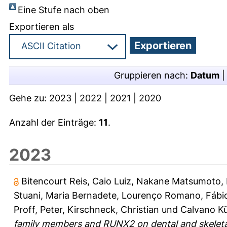
Eine Stufe nach oben
Exportieren als
Gruppieren nach:
Datum
Gehe zu:
2023
|
2022
|
2021
|
2020
Anzahl der Einträge:
11
.
2023
Bitencourt Reis, Caio Luiz
,
Nakane Matsumoto, M
Stuani, Maria Bernadete
,
Lourenço Romano, Fábi
Proff, Peter
,
Kirschneck, Christian
und
Calvano Kü
family members and RUNX2 on dental and skeletal