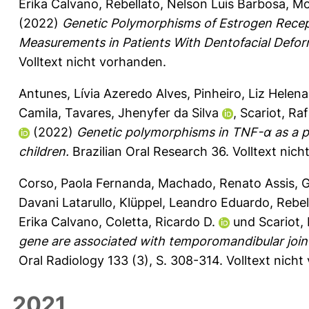
Erika Calvano
,
Rebellato, Nelson Luis Barbosa
,
Mo
(2022)
Genetic Polymorphisms of Estrogen Recept
Measurements in Patients With Dentofacial Defor
Volltext nicht vorhanden.
Antunes, Lívia Azeredo Alves
,
Pinheiro, Liz Helen
Camila
,
Tavares, Jhenyfer da Silva
,
Scariot, Raf
(2022)
Genetic polymorphisms in TNF-α as a pote
children.
Brazilian Oral Research 36.
Volltext nic
Corso, Paola Fernanda
,
Machado, Renato Assis
,
G
Davani Latarullo
,
Klüppel, Leandro Eduardo
,
Rebel
Erika Calvano
,
Coletta, Ricardo D.
und
Scariot,
gene are associated with temporomandibular joint
Oral Radiology 133 (3), S. 308-314.
Volltext nicht
2021