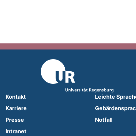
Kontakt
Leichte Sprach
Karriere
Gebärdenspra
(external
Presse
Notfall
(external link, opens in a new window)
Intranet