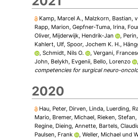
2021
Kamp, Marcel A.
,
Malzkorn, Bastian
,
v
Rapp, Marion
,
Gepfner-Tuma, Irina
,
Fou
Oliver
,
Mijderwijk, Hendrik-Jan
,
Perin
Kahlert, Ulf
,
Spoor, Jochem K. H.
,
Hängg
,
Schmidt, Nils O.
,
Vergani, France
John
,
Belykh, Evgenii
,
Bello, Lorenzo
competencies for surgical neuro-oncolo
2020
Hau, Peter
,
Dirven, Linda
,
Luerding, Ra
Mario
,
Bremer, Michael
,
Rieken, Stefan
Regine
,
Dieing, Annette
,
Bartels, Claudi
Paulsen, Frank
,
Weller, Michael
und
W