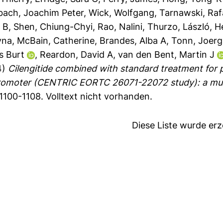
bach, Joachim Peter
,
Wick, Wolfgang
,
Tarnawski, Raf
 B
,
Shen, Chiung-Chyi
,
Rao, Nalini
,
Thurzo, László
,
He
yna
,
McBain, Catherine
,
Brandes, Alba A
,
Tonn, Joerg
s Burt
,
Reardon, David A
,
van den Bent, Martin J
4)
Cilengitide combined with standard treatment for 
omoter (CENTRIC EORTC 26071-22072 study): a multi
 1100-1108.
Volltext nicht vorhanden.
Diese Liste wurde er