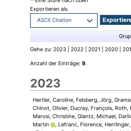
Eine Stufe nach oben
Exportieren als
Grup
Gehe zu:
2023
|
2022
|
2021
|
2020
|
20
Anzahl der Einträge:
9
.
2023
Hertler, Caroline
,
Felsberg, Jörg
,
Gramat
Chinot, Olivier
,
Ducray, François
,
Roth, 
Marosi, Christine
,
Glantz, Michael
,
Darli
Martin
,
Lefranc, Florence
,
Herrlinger,