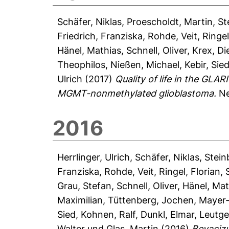
Schäfer, Niklas
,
Proescholdt, Martin
,
St
Friedrich, Franziska
,
Rohde, Veit
,
Ringel
Hänel, Mathias
,
Schnell, Oliver
,
Krex, Di
Theophilos
,
Nießen, Michael
,
Kebir, Sie
Ulrich
(2017)
Quality of life in the GL
MGMT-nonmethylated glioblastoma.
Ne
2016
Herrlinger, Ulrich
,
Schäfer, Niklas
,
Stein
Franziska
,
Rohde, Veit
,
Ringel, Florian
,
Grau, Stefan
,
Schnell, Oliver
,
Hänel, Mat
Maximilian
,
Tüttenberg, Jochen
,
Mayer-
Sied
,
Kohnen, Ralf
,
Dunkl, Elmar
,
Leutge
Walter
und
Glas, Martin
(2016)
Bevaciz