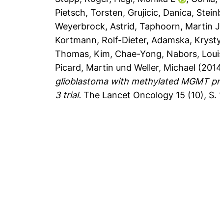
Pietsch, Torsten
,
Grujicic, Danica
,
Stein
Weyerbrock, Astrid
,
Taphoorn, Martin J
Kortmann, Rolf-Dieter
,
Adamska, Kryst
Thomas
,
Kim, Chae-Yong
,
Nabors, Loui
Picard, Martin
und
Weller, Michael
(201
glioblastoma with methylated MGMT pr
3 trial.
The Lancet Oncology 15 (10), S.