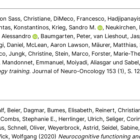
on Sass, Christiane
,
DiMeco, Francesco
,
Hadjipanayi
ntas, Konstantinos
,
Krieg, Sandro M.
,
Neukirchen, 
, Alessandro
,
Baumgarten, Peter
,
van Lieshout, Jas
i, Daniel
,
McLean, Aaron Lawson
,
Mäurer, Matthias
,
sco
,
Jungk, Christine
,
Stein, Marco
,
Forster, Marie-Th
,
Mandonnet, Emmanuel
,
Moiyadi, Aliasgar
und
Sabel
gy training.
Journal of Neuro-Oncology 153 (1), S. 12
lf
,
Beier, Dagmar
,
Bumes, Elisabeth
,
Reinert, Christia
,
Combs, Stephanie E.
,
Herrlinger, Ulrich
,
Seliger, Cori
us
,
Schnell, Oliver
,
Weyerbrock, Astrid
,
Seidel, Sabine
ick, Wolfgang
(2020)
Neurocognitive functioning and h