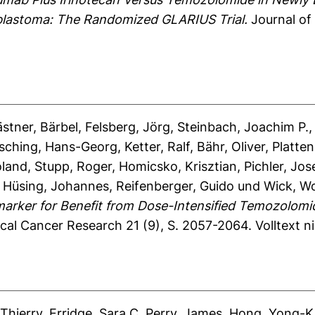
blastoma: The Randomized GLARIUS Trial.
Journal of 
stner, Bärbel
,
Felsberg, Jörg
,
Steinbach, Joachim P.
sching, Hans-Georg
,
Ketter, Ralf
,
Bähr, Oliver
,
Platten
oland
,
Stupp, Roger
,
Homicsko, Krisztian
,
Pichler, Jos
,
Hüsing, Johannes
,
Reifenberger, Guido
und
Wick, W
marker for Benefit from Dose-Intensified Temozolomi
ical Cancer Research 21 (9), S. 2057-2064.
Volltext 
 Thierry
,
Erridge, Sara C
,
Perry, James
,
Hong, Yong-Ki