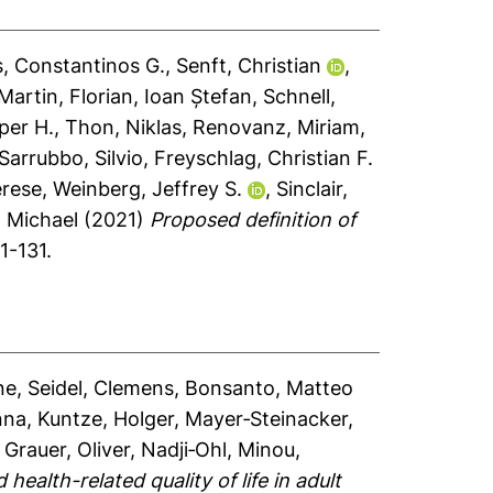
s, Constantinos G.
,
Senft, Christian
,
Martin
,
Florian, Ioan Ștefan
,
Schnell,
per H.
,
Thon, Niklas
,
Renovanz, Miriam
,
Sarrubbo, Silvio
,
Freyschlag, Christian F.
erese
,
Weinberg, Jeffrey S.
,
Sinclair,
, Michael
(2021)
Proposed definition of
1-131.
ne
,
Seidel, Clemens
,
Bonsanto, Matteo
nna
,
Kuntze, Holger
,
Mayer‑Steinacker,
,
Grauer, Oliver
,
Nadji‑Ohl, Minou
,
ealth-related quality of life in adult