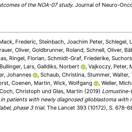
utcomes of the NOA-07 study.
Journal of Neuro-Oncol
Mack, Frederic
,
Steinbach, Joachim Peter
,
Schlegel,
rauer, Oliver
,
Goldbrunner, Roland
,
Schnell, Oliver
,
Bäh
mas
,
Ringel, Florian
,
Schmidt-Graf, Friederike
,
Suchors
Bullinger, Lars
,
Galldiks, Norbert
,
Vajkoczy, Peter
,
er, Johannes
,
Schaub, Christina
,
Stummer, Walter
,
orst
,
Coenen, Martin
,
Wick, Wolfgang
,
Weller, Mich
Coch, Christoph
und
Glas, Martin
(2019)
Lomustine-
 in patients with newly diagnosed glioblastoma wit
el, phase 3 trial.
The Lancet 393 (10172), S. 678-6