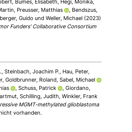
obert
,
Bumes, Elisabeth
,
Hegi, Monika
,
Martin
,
Preusser, Matthias
,
Bendszus,
berger, Guido
und
Weller, Michael
(2023)
umor Funders’ Collaborative Consortium
.
,
Steinbach, Joachim P.
,
Hau, Peter
,
er
,
Goldbrunner, Roland
,
Sabel, Michael
hias
,
Schuss, Patrick
,
Giordano,
Hartmut
,
Schilling, Judith
,
Winkler, Frank
rogressive MGMT-methylated glioblastoma
 nicht vorhanden.