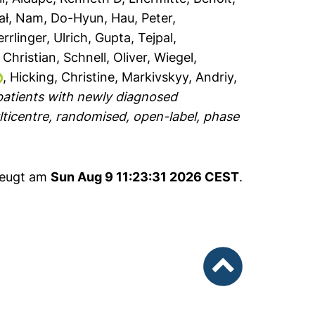
ał
,
Nam, Do-Hyun
,
Hau, Peter
,
rrlinger, Ulrich
,
Gupta, Tejpal
,
 Christian
,
Schnell, Oliver
,
Wiegel,
,
Hicking, Christine
,
Markivskyy, Andriy
,
patients with newly diagnosed
centre, randomised, open-label, phase
zeugt am
Sun Aug 9 11:23:31 2026 CEST
.
nach oben