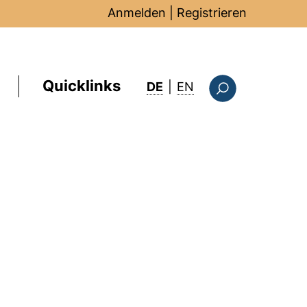
Anmelden
|
Registrieren
Quicklinks
: this page in Englis
DE
|
EN
Suchformular