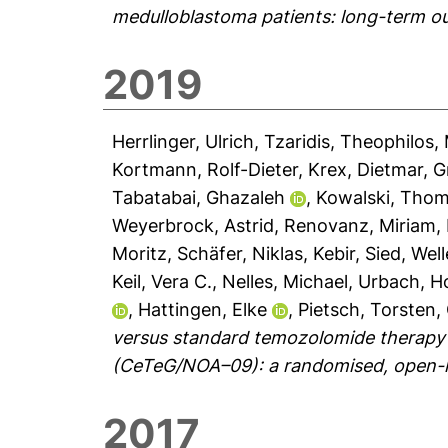
medulloblastoma patients: long-term o
2019
Herrlinger, Ulrich
,
Tzaridis, Theophilos
,
Kortmann, Rolf-Dieter
,
Krex, Dietmar
,
G
Tabatabai, Ghazaleh
,
Kowalski, Tho
Weyerbrock, Astrid
,
Renovanz, Miriam
,
Moritz
,
Schäfer, Niklas
,
Kebir, Sied
,
Well
Keil, Vera C.
,
Nelles, Michael
,
Urbach, H
,
Hattingen, Elke
,
Pietsch, Torsten
,
versus standard temozolomide therapy
(CeTeG/NOA–09): a randomised, open-lab
2017