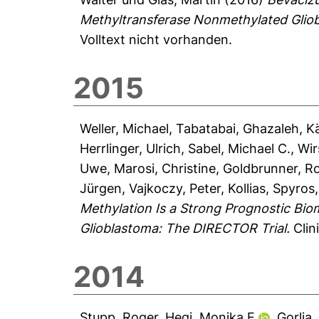
Methyltransferase Nonmethylated Glio
Volltext nicht vorhanden.
2015
Weller, Michael
,
Tabatabai, Ghazaleh
,
Kä
Herrlinger, Ulrich
,
Sabel, Michael C.
,
Wir
Uwe
,
Marosi, Christine
,
Goldbrunner, R
Jürgen
,
Vajkoczy, Peter
,
Kollias, Spyros
Methylation Is a Strong Prognostic Bio
Glioblastoma: The DIRECTOR Trial.
Clin
2014
Stupp, Roger
,
Hegi, Monika E
,
Gorlia,