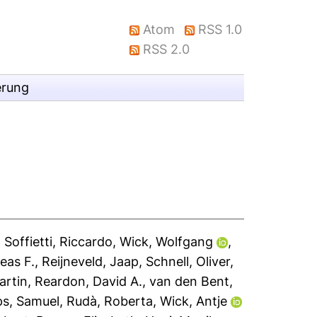
Atom
RSS 1.0
RSS 2.0
erung
,
Soffietti, Riccardo
,
Wick, Wolfgang
,
eas F.
,
Reijneveld, Jaap
,
Schnell, Oliver
,
artin
,
Reardon, David A.
,
van den Bent,
ips, Samuel
,
Rudà, Roberta
,
Wick, Antje