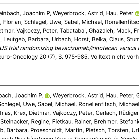
einbach, Joachim P
,
Weyerbrock, Astrid
,
Hau, Peter
, Florian
,
Schlegel, Uwe
,
Sabel, Michael
,
Ronellenfits
etmar
,
Vajkoczy, Peter
,
Tabatabai, Ghazaleh
,
Mack, Fr
d
,
Leutgeb, Barbara
,
Urbach, Horst
,
Belka, Claus
,
Stum
ARIUS trial randomizing bevacizumab/irinotecan versu
uro-Oncology 20 (7), S. 975-985.
Volltext nicht vor
bach, Joachim P.
,
Weyerbrock, Astrid
,
Hau, Peter
,
Schlegel, Uwe
,
Sabel, Michael
,
Ronellenfitsch, Michae
hias
,
Krex, Dietmar
,
Vajkoczy, Peter
,
Gerlach, Rüdiger
Steinacker, Regine
,
Fietkau, Rainer
,
Brehmer, Stefani
b, Barbara
,
Proescholdt, Martin
,
Pietsch, Torsten
,
Ur
umab Plus Irinotecan Versus Temozolomide in Newl