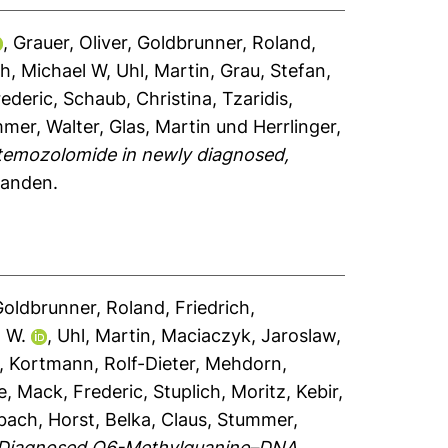
,
Grauer, Oliver
,
Goldbrunner, Roland
,
ch, Michael W
,
Uhl, Martin
,
Grau, Stefan
,
ederic
,
Schaub, Christina
,
Tzaridis,
mer, Walter
,
Glas, Martin
und
Herrlinger,
s temozolomide in newly diagnosed,
handen.
Goldbrunner, Roland
,
Friedrich,
l W.
,
Uhl, Martin
,
Maciaczyk, Jaroslaw
,
,
Kortmann, Rolf-Dieter
,
Mehdorn,
e
,
Mack, Frederic
,
Stuplich, Moritz
,
Kebir,
bach, Horst
,
Belka, Claus
,
Stummer,
y Diagnosed O6-Methylguanine–DNA