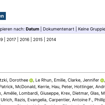
pieren nach:
Datum
|
Dokumentenart
|
Keine Gruppi
19
|
2017
|
2016
|
2015
|
2014
zki, Dorothee
,
Le Rhun, Emilie
,
Clarke, Jennifer
Patrick
,
McDonald, Kerrie
,
Hau, Peter
,
Hottinger, Andr
x, Amélie
,
Lombardi, Giuseppe
,
Krex, Dietmar
,
Glas, M
 Ulrich
,
Razis, Evangelia
,
Carpentier, Antoine F.
,
Phill