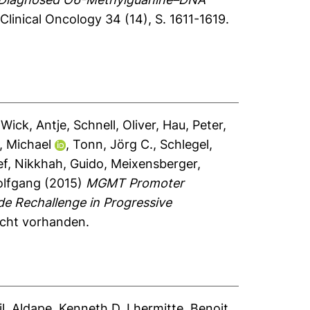
Clinical Oncology 34 (14), S. 1611-1619.
,
Wick, Antje
,
Schnell, Oliver
,
Hau, Peter
,
, Michael
,
Tonn, Jörg C.
,
Schlegel,
ef
,
Nikkhah, Guido
,
Meixensberger,
olfgang
(2015)
MGMT Promoter
de Rechallenge in Progressive
nicht vorhanden.
l
,
Aldape, Kenneth D
,
Lhermitte, Benoit
,