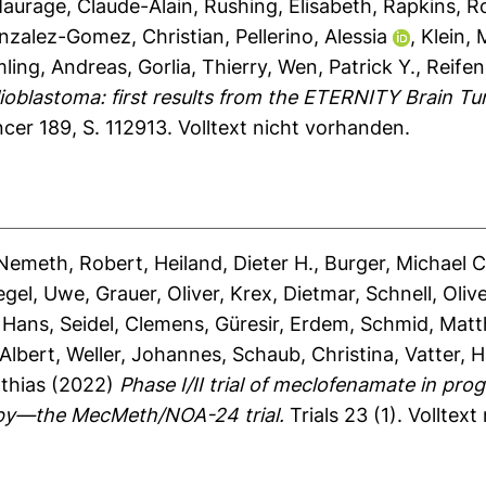
aurage, Claude-Alain
,
Rushing, Elisabeth
,
Rapkins, R
nzalez-Gomez, Christian
,
Pellerino, Alessia
,
Klein, 
ling, Andreas
,
Gorlia, Thierry
,
Wen, Patrick Y.
,
Reifen
lioblastoma: first results from the ETERNITY Brain T
cer 189, S. 112913.
Volltext nicht vorhanden.
Nemeth, Robert
,
Heiland, Dieter H.
,
Burger, Michael C
egel, Uwe
,
Grauer, Oliver
,
Krex, Dietmar
,
Schnell, Oliv
 Hans
,
Seidel, Clemens
,
Güresir, Erdem
,
Schmid, Matt
Albert
,
Weller, Johannes
,
Schaub, Christina
,
Vatter, 
thias
(2022)
Phase I/II trial of meclofenamate in p
apy—the MecMeth/NOA-24 trial.
Trials 23 (1).
Volltext