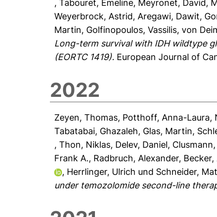
,
Tabouret, Emeline
,
Meyronet, David
,
M
Weyerbrock, Astrid
,
Aregawi, Dawit
,
Go
Martin
,
Golfinopoulos, Vassilis
,
von Deim
Long-term survival with IDH wildtype g
(EORTC 1419).
European Journal of Can
2022
Zeyen, Thomas
,
Potthoff, Anna-Laura
,
Tabatabai, Ghazaleh
,
Glas, Martin
,
Schl
,
Thon, Niklas
,
Delev, Daniel
,
Clusmann,
Frank A.
,
Radbruch, Alexander
,
Becker, 
,
Herrlinger, Ulrich
und
Schneider, Mat
under temozolomide second-line ther