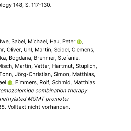
ogy 148, S. 117-130.
 Uwe
,
Sabel, Michael
,
Hau, Peter
,
r, Oliver
,
Uhl, Martin
,
Seidel, Clemens
,
ka, Bogdana
,
Brehmer, Stefanie
,
Misch, Martin
,
Vatter, Hartmut
,
Stuplich,
Tonn, Jörg-Christian
,
Simon, Matthias
,
ael
,
Fimmers, Rolf
,
Schmid, Matthias
temozolomide combination therapy
h methylated MGMT promoter
88.
Volltext nicht vorhanden.