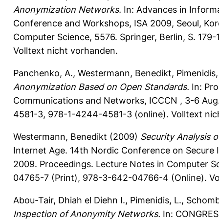
Anonymization Networks.
In: Advances in Informa
Conference and Workshops, ISA 2009, Seoul, Kore
Computer Science, 5576. Springer, Berlin, S. 17
Volltext nicht vorhanden.
Panchenko, A.
,
Westermann, Benedikt
,
Pimenidis,
Anonymization Based on Open Standards.
In: Pr
Communications and Networks, ICCCN , 3-6 Aug. 
4581-3, 978-1-4244-4581-3 (online). Volltext ni
Westermann, Benedikt
(2009)
Security Analysis
Internet Age. 14th Nordic Conference on Secure
2009. Proceedings. Lecture Notes in Computer Sc
04765-7 (Print), 978-3-642-04766-4 (Online). Vo
Abou-Tair, Dhiah el Diehn I.
,
Pimenidis, L.
,
Schombu
Inspection of Anonymity Networks.
In: CONGRESS 