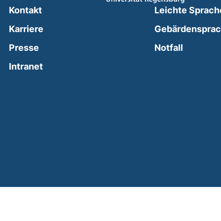
Kontakt
Leichte Sprach
Karriere
Gebärdenspra
(external
Presse
Notfall
(external link, opens in a new window)
Intranet