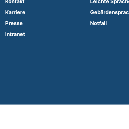
Kontakt
Leichte Sprach
Karriere
Gebärdenspra
(external
Presse
Notfall
(external link, opens in a new window)
Intranet