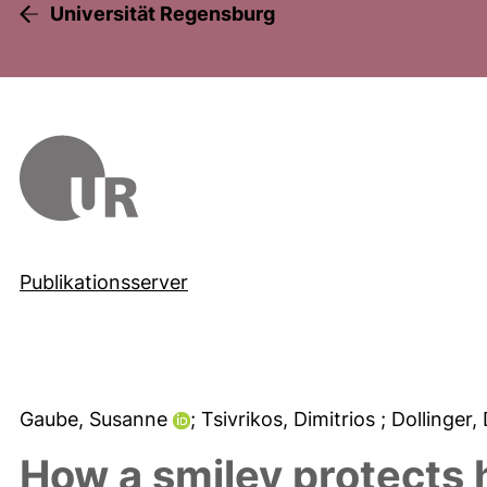
Universität Regensburg
Publikationsserver
Gaube, Susanne
; Tsivrikos, Dimitrios
; Dollinger,
How a smiley protects h