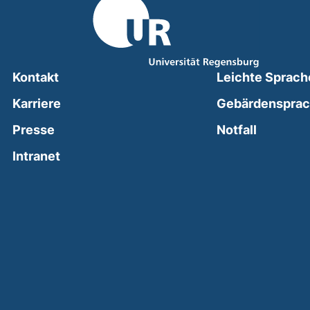
Kontakt
Leichte Sprach
Karriere
Gebärdenspra
(external
Presse
Notfall
(external link, opens in a new window)
Intranet