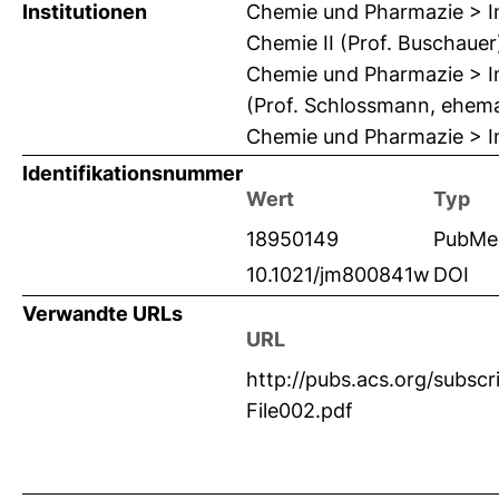
Institutionen
Chemie und Pharmazie > In
Chemie II (Prof. Buschauer
Chemie und Pharmazie > In
(Prof. Schlossmann, ehemal
Chemie und Pharmazie > In
Identifikationsnummer
Wert
Typ
18950149
PubMe
10.1021/jm800841w
DOI
Verwandte URLs
URL
http://pubs.acs.org/subs
File002.pdf