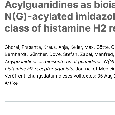
Acylguanidines as bioi
N(G)-acylated imidazol
class of histamine H2 
Ghorai, Prasanta
,
Kraus, Anja
,
Keller, Max
,
Götte, C
Bernhardt, Günther
,
Dove, Stefan
,
Zabel, Manfred
Acylguanidines as bioisosteres of guanidines: N(G)
histamine H2 receptor agonists.
Journal of Medicin
Veröffentlichungsdatum dieses Volltextes: 05 Aug
Artikel