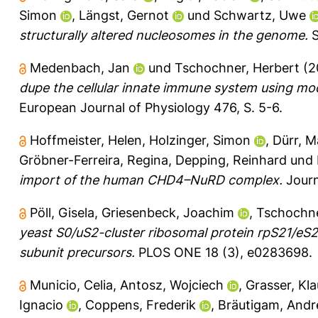
Simon
,
Längst, Gernot
und
Schwartz, Uwe
structurally altered nucleosomes in the genome.
S
Medenbach, Jan
und
Tschochner, Herbert
(2
dupe the cellular innate immune system using mod
European Journal of Physiology 476, S. 5-6.
Hoffmeister, Helen
,
Holzinger, Simon
,
Dürr, M
Gröbner-Ferreira, Regina
,
Depping, Reinhard
und
import of the human CHD4–NuRD complex.
Journ
Pöll, Gisela
,
Griesenbeck, Joachim
,
Tschochne
yeast S0/uS2-cluster ribosomal protein rpS21/eS2
subunit precursors.
PLOS ONE 18 (3), e0283698.
Municio, Celia
,
Antosz, Wojciech
,
Grasser, Kla
Ignacio
,
Coppens, Frederik
,
Bräutigam, Andr