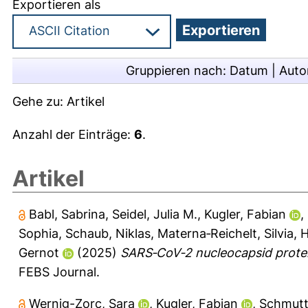
Exportieren als
Gruppieren nach:
Datum
|
Auto
Gehe zu:
Artikel
Anzahl der Einträge:
6
.
Artikel
Babl, Sabrina
,
Seidel, Julia M.
,
Kugler, Fabian
,
Sophia
,
Schaub, Niklas
,
Materna‐Reichelt, Silvia
,
H
Gernot
(2025)
SARS‐CoV‐2 nucleocapsid protein
FEBS Journal.
Wernig-Zorc, Sara
,
Kugler, Fabian
,
Schmutt