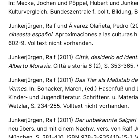
In:
Mecke, Jochen
und
Pöppel, Hubert
und
Junker
Kulturvergleich. Bundeszentrale f. polit. Bildung,
Junkerjürgen, Ralf
und
Álvarez Olañeta, Pedro
(20
cineasta español.
Aproximaciones a las culturas h
602-9. Volltext nicht vorhanden.
Junkerjürgen, Ralf
(2011)
Città, desiderio ed ident
Alberto Moravia.
Città e storia 6 (2), S. 353-365.
Junkerjürgen, Ralf
(2011)
Das Tier als Maßstab de
Vernes.
In:
Bonacker, Maren
, (ed.) Hasenfuß und
Kinder- und Jugendliteratur. Schriftenr. u. Materia
Wetzlar, S. 234-255. Volltext nicht vorhanden.
Junkerjürgen, Ralf
(2011)
Der unbekannte Salgari
neu übers. und mit einem Nachw. vers. von Ralf Ju
München, S. 381-410. ISBN 978-3-935410-15-1. Vo