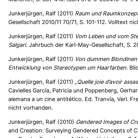
Junkerjürgen, Ralf
(2011)
Raum und Raumkonzepte
Gesellschaft 2010/11 70/71, S. 101-112.
Volltext ni
Junkerjürgen, Ralf
(2011)
Vom Leben und vom Sterb
Salgari.
Jahrbuch der Karl-May-Gesellschaft, S. 
Junkerjürgen, Ralf
(2011)
Von dummen Blondinen u
Entwicklung von Stereotypen um Haarfarben.
Bli
Junkerjürgen, Ralf
(2011)
„Quelle joie d’avoir ass
Cavielles García, Patricia
und
Poppenberg, Gerha
alemana a un cine antitético. Ed. Tranvía, Verl. F
nicht vorhanden.
Junkerjürgen, Ralf
(2010)
Gendered Images of Cre
and Creation: Surveying Gendered Concepts of Cr