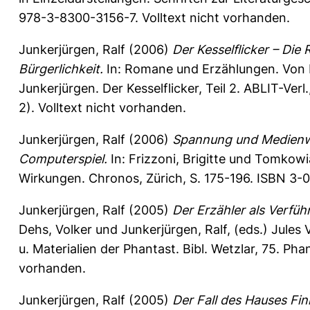
978-3-8300-3156-7. Volltext nicht vorhanden.
Junkerjürgen, Ralf
(2006)
Der Kesselflicker – Die
Bürgerlichkeit.
In: Romane und Erzählungen. Von B
Junkerjürgen. Der Kesselflicker, Teil 2. ABLIT-Ve
2). Volltext nicht vorhanden.
Junkerjürgen, Ralf
(2006)
Spannung und Medienwec
Computerspiel.
In:
Frizzoni, Brigitte
und
Tomkowia
Wirkungen. Chronos, Zürich, S. 175-196. ISBN 3
Junkerjürgen, Ralf
(2005)
Der Erzähler als Verfüh
Dehs, Volker
und
Junkerjürgen, Ralf
, (eds.) Jule
u. Materialien der Phantast. Bibl. Wetzlar, 75. Pha
vorhanden.
Junkerjürgen, Ralf
(2005)
Der Fall des Hauses Fi