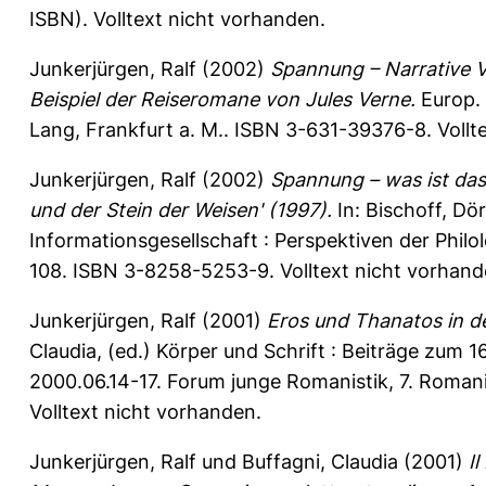
ISBN). Volltext nicht vorhanden.
Junkerjürgen, Ralf
(2002)
Spannung – Narrative V
Beispiel der Reiseromane von Jules Verne.
Europ. 
Lang, Frankfurt a. M.. ISBN 3-631-39376-8. Vollt
Junkerjürgen, Ralf
(2002)
Spannung – was ist das
und der Stein der Weisen' (1997).
In:
Bischoff, Dö
Informationsgesellschaft : Perspektiven der Phil
108. ISBN 3-8258-5253-9. Volltext nicht vorhand
Junkerjürgen, Ralf
(2001)
Eros und Thanatos in de
Claudia
, (ed.) Körper und Schrift : Beiträge zum 
2000.06.14-17. Forum junge Romanistik, 7. Romani
Volltext nicht vorhanden.
Junkerjürgen, Ralf
und
Buffagni, Claudia
(2001)
I