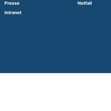
(external
Presse
Notfall
(external link, opens in a new window)
Intranet