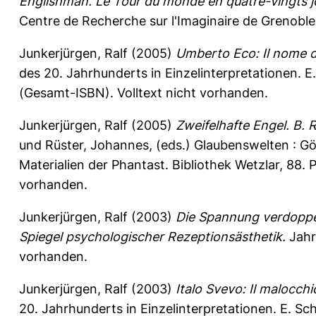
Englishman. Le Tour du monde en quatre-vingts j
Centre de Recherche sur l'Imaginaire de Grenoble
Junkerjürgen, Ralf
(2005)
Umberto Eco: Il nome de
des 20. Jahrhunderts in Einzelinterpretationen. 
(Gesamt-ISBN). Volltext nicht vorhanden.
Junkerjürgen, Ralf
(2005)
Zweifelhafte Engel. B. 
und
Rüster, Johannes
, (eds.) Glaubenswelten : Gö
Materialien der Phantast. Bibliothek Wetzlar, 88. 
vorhanden.
Junkerjürgen, Ralf
(2003)
Die Spannung verdoppelt
Spiegel psychologischer Rezeptionsästhetik.
Jahr
vorhanden.
Junkerjürgen, Ralf
(2003)
Italo Svevo: Il malocchi
20. Jahrhunderts in Einzelinterpretationen. E. S