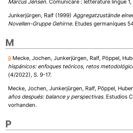
Marcus Jensen.
Comunicare : letterature lingue 1
Junkerjürgen, Ralf
(1999)
Aggregatzustände einer
Novellen-Gruppe Gehirne.
Etudes germaniques 54
M
Mecke, Jochen
,
Junkerjürgen, Ralf
,
Pöppel, Hub
hispánicos: enfoques teóricos, retos metodológico
(4/2022), S. 9-17.
Mecke, Jochen
,
Junkerjürgen, Ralf
,
Pöppel, Huber
años después: balance y perspectivas.
Estudios Cu
vorhanden.
P