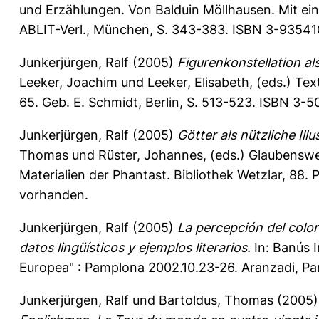
und Erzählungen. Von Balduin Möllhausen. Mit ein
ABLIT-Verl., München, S. 343-383. ISBN 3-935410
Junkerjürgen, Ralf
(2005)
Figurenkonstellation al
Leeker, Joachim
und
Leeker, Elisabeth
, (eds.) Te
65. Geb. E. Schmidt, Berlin, S. 513-523. ISBN 3
Junkerjürgen, Ralf
(2005)
Götter als nützliche Ill
Thomas
und
Rüster, Johannes
, (eds.) Glaubenswe
Materialien der Phantast. Bibliothek Wetzlar, 88. P
vorhanden.
Junkerjürgen, Ralf
(2005)
La percepción del color
datos lingüísticos y ejemplos literarios.
In:
Banús I
Europea" : Pamplona 2002.10.23-26. Aranzadi, Pam
Junkerjürgen, Ralf
und
Bartoldus, Thomas
(2005