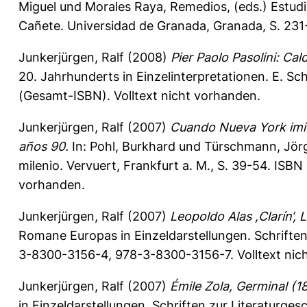
Miguel
und
Morales Raya, Remedios
, (eds.) Estu
Cañete. Universidad de Granada, Granada, S. 23
Junkerjürgen, Ralf
(2008)
Pier Paolo Pasolini: Cal
20. Jahrhunderts in Einzelinterpretationen. E. S
(Gesamt-ISBN). Volltext nicht vorhanden.
Junkerjürgen, Ralf
(2007)
Cuando Nueva York imitó
años 90.
In:
Pohl, Burkhard
und
Türschmann, Jör
milenio. Vervuert, Frankfurt a. M., S. 39-54. ISB
vorhanden.
Junkerjürgen, Ralf
(2007)
Leopoldo Alas ,Clarín‘,
Romane Europas in Einzeldarstellungen. Schriften
3-8300-3156-4, 978-3-8300-3156-7. Volltext nic
Junkerjürgen, Ralf
(2007)
Émile Zola, Germinal (1
in Einzeldarstellungen. Schriften zur Literaturge