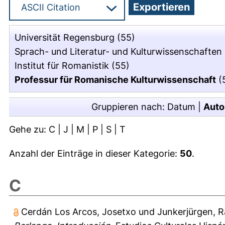
Universität Regensburg
(55)
Sprach- und Literatur- und Kulturwissenschaften
Institut für Romanistik
(55)
Professur für Romanische Kulturwissenschaft
(
Gruppieren nach:
Datum
|
Auto
Gehe zu:
C
|
J
|
M
|
P
|
S
|
T
Anzahl der Einträge in dieser Kategorie:
50
.
C
Cerdán Los Arcos, Josetxo
und
Junkerjürgen, R