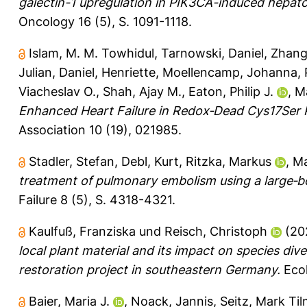
galectin-1 upregulation in PIK3CA-induced hepat
Oncology 16 (5), S. 1091-1118.
Islam, M. M. Towhidul
,
Tarnowski, Daniel
,
Zhang
Julian
,
Daniel, Henriette
,
Moellencamp, Johanna
,
Viacheslav O.
,
Shah, Ajay M.
,
Eaton, Philip J.
,
Ma
Enhanced Heart Failure in Redox‐Dead Cys17Ser 
Association 10 (19), 021985.
Stadler, Stefan
,
Debl, Kurt
,
Ritzka, Markus
,
Ma
treatment of pulmonary embolism using a large‐b
Failure 8 (5), S. 4318-4321.
Kaulfuß, Franziska
und
Reisch, Christoph
(20
local plant material and its impact on species div
restoration project in southeastern Germany.
Ecol
Baier, Maria J.
,
Noack, Jannis
,
Seitz, Mark Ti