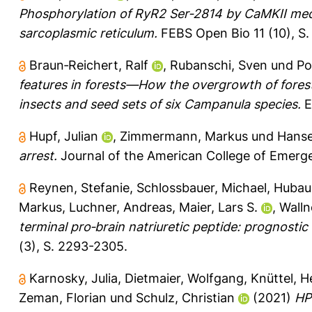
Phosphorylation of RyR2 Ser‐2814 by CaMKII medi
sarcoplasmic reticulum.
FEBS Open Bio 11 (10), S
Braun‐Reichert, Ralf
,
Rubanschi, Sven
und
Po
features in forests—How the overgrowth of forest 
insects and seed sets of six Campanula species.
E
Hupf, Julian
,
Zimmermann, Markus
und
Hanse
arrest.
Journal of the American College of Emerge
Reynen, Stefanie
,
Schlossbauer, Michael
,
Hubaue
Markus
,
Luchner, Andreas
,
Maier, Lars S.
,
Walln
terminal pro‐brain natriuretic peptide: prognostic 
(3), S. 2293-2305.
Karnosky, Julia
,
Dietmaier, Wolfgang
,
Knüttel, H
Zeman, Florian
und
Schulz, Christian
(2021)
HP