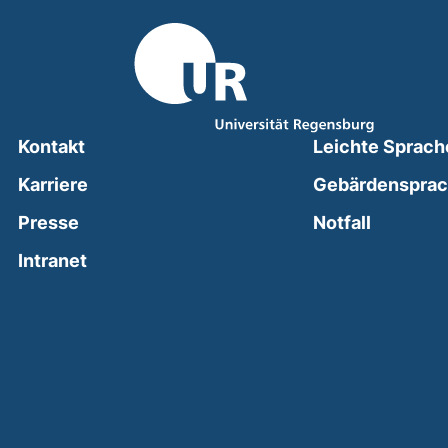
Kontakt
Leichte Sprach
Karriere
Gebärdenspra
(external
Presse
Notfall
(external link, opens in a new window)
Intranet