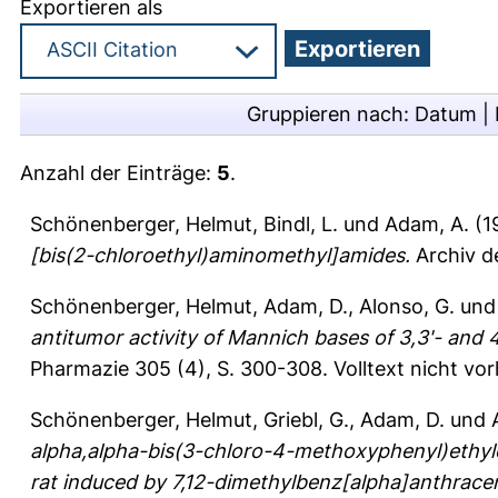
Exportieren als
Gruppieren nach:
Datum
|
Anzahl der Einträge:
5
.
Schönenberger, Helmut
,
Bindl, L.
und
Adam, A.
(1
[bis(2-chloroethyl)aminomethyl]amides.
Archiv d
Schönenberger, Helmut
,
Adam, D.
,
Alonso, G.
un
antitumor activity of Mannich bases of 3,3'- and 4
Pharmazie 305 (4), S. 300-308.
Volltext nicht vo
Schönenberger, Helmut
,
Griebl, G.
,
Adam, D.
und
alpha,alpha-bis(3-chloro-4-methoxyphenyl)ethy
rat induced by 7,12-dimethylbenz[alpha]anthrac