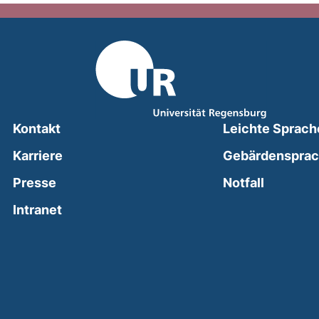
Kontakt
Leichte Sprach
Karriere
Gebärdenspra
(external
Presse
Notfall
(external link, opens in a new window)
Intranet