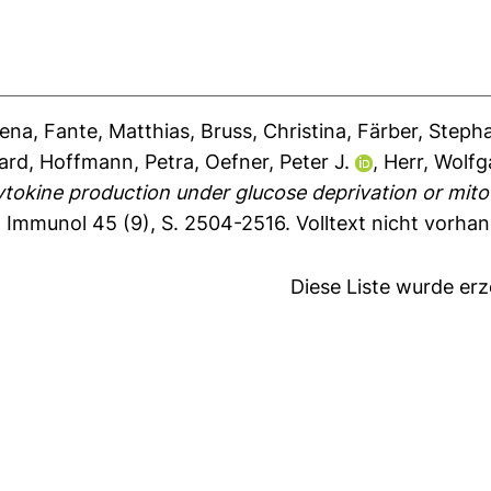
Lena
,
Fante, Matthias
,
Bruss, Christina
,
Färber, Steph
ard
,
Hoffmann, Petra
,
Oefner, Peter J.
,
Herr, Wolf
cytokine production under glucose deprivation or mito
 Immunol 45 (9), S. 2504-2516.
Volltext nicht vorha
Diese Liste wurde er