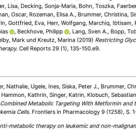
r, Lisa
,
Decking, Sonja-Maria
,
Bohn, Toszka
,
Faerber
man, Oscar
,
Rozeman, Elisa A.
,
Brummer, Christina
,
Si
rin
,
Gottfried, Eva
,
Herr, Wolfgang
,
Marchiq, Ibtisam
,
ias
,
Beckhove, Philipp
,
Lang, Sven A.
,
Bopp, Tob
elby, Mark
und
Kreutz, Marina
(2019)
Restricting Glyc
herapy.
Cell Reports 29 (1), 135-150.e9.
r, Nathalie
,
Ugele, Ines
,
Siska, Peter J.
,
Brummer, Chr
,
Hammon, Kathrin
,
Singer, Katrin
,
Klobuch, Sebastia
)
Combined Metabolic Targeting With Metformin and th
kemia Cells.
Frontiers in Pharmacology 9 (1258), S. 1
nti-metabolic therapy on leukemic and non-malignant