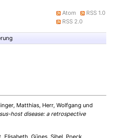
Atom
RSS 1.0
RSS 2.0
erung
inger, Matthias
,
Herr, Wolfgang
und
rsus-host disease: a retrospective
, Elisabeth
,
Güneş, Sibel
,
Poeck,