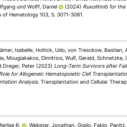
lfgang
und
Wolff, Daniel
(2024)
Ruxolitinib for th
 of Hematology 103, S. 3071-3081.
ämer, Isabelle
,
Holtick, Udo
,
von Tresckow, Bastian
,
ia
,
Mougiakakos, Dimitrios
,
Wulf, Gerald
,
Schnetzke, U
d
Dreger, Peter
(2023)
Long-Term Survivors after Fai
Role for Allogeneic Hematopoietic Cell Transplanta
ntation Analysis.
Transplantation and Cellular Therap
arlise R.
,
Webster, Jonathan
,
Giglio, Fabio
,
Panitz