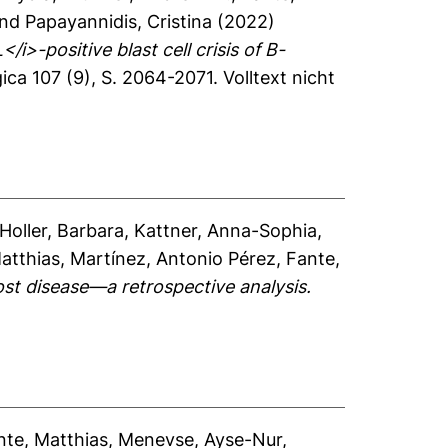
nd
Papayannidis, Cristina
(2022)
>-positive blast cell crisis of B-
ca 107 (9), S. 2064-2071.
Volltext nicht
Holler, Barbara
,
Kattner, Anna-Sophia
,
atthias
,
Martínez, Antonio Pérez
,
Fante,
st disease—a retrospective analysis.
nte, Matthias
,
Menevse, Ayse-Nur
,