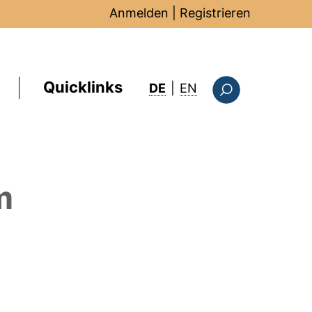
Anmelden
|
Registrieren
Quicklinks
: this page in Englis
DE
|
EN
Suchformular
m