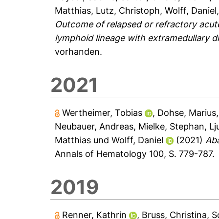
Matthias
,
Lutz, Christoph
,
Wolff, Daniel
Outcome of relapsed or refractory acute
lymphoid lineage with extramedullary d
vorhanden.
2021
Wertheimer, Tobias
,
Dohse, Marius
Neubauer, Andreas
,
Mielke, Stephan
,
Lj
Matthias
und
Wolff, Daniel
(2021)
Aba
Annals of Hematology 100, S. 779-787.
2019
Renner, Kathrin
,
Bruss, Christina
,
S