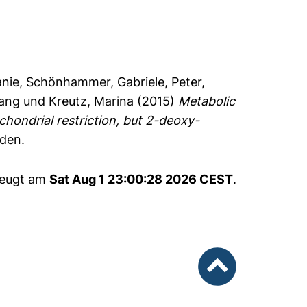
anie
,
Schönhammer, Gabriele
,
Peter,
gang
und
Kreutz, Marina
(2015)
Metabolic
chondrial restriction, but 2-deoxy-
nden.
zeugt am
Sat Aug 1 23:00:28 2026 CEST
.
nach oben