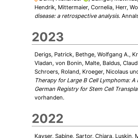
Hendrik
,
Mittermaier, Cornelia
,
Herr, Wo
disease: a retrospective analysis.
Annals
2023
Derigs, Patrick
,
Bethge, Wolfgang A.
,
Kr
Vladan
,
von Bonin, Malte
,
Baldus, Claud
Schroers, Roland
,
Kroeger, Nicolaus
un
Therapy for Large B Cell Lymphoma: A 
German Registry for Stem Cell Transpla
vorhanden.
2022
Kayser, Sabine
,
Sartor, Chiara
,
Luskin, M