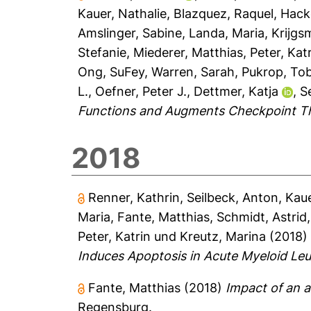
Kauer, Nathalie
,
Blazquez, Raquel
,
Hacke
Amslinger, Sabine
,
Landa, Maria
,
Krijgs
Stefanie
,
Miederer, Matthias
,
Peter, Kat
Ong, SuFey
,
Warren, Sarah
,
Pukrop, Tob
L.
,
Oefner, Peter J.
,
Dettmer, Katja
,
S
Functions and Augments Checkpoint T
2018
Renner, Kathrin
,
Seilbeck, Anton
,
Kaue
Maria
,
Fante, Matthias
,
Schmidt, Astrid
Peter, Katrin
und
Kreutz, Marina
(2018
Induces Apoptosis in Acute Myeloid Leu
Fante, Matthias
(2018)
Impact of an a
Regensburg.