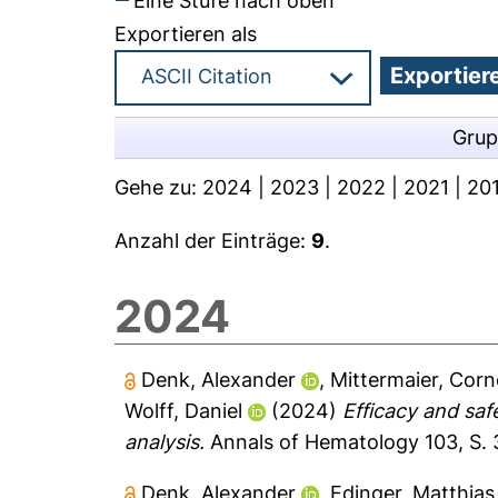
Eine Stufe nach oben
Exportieren als
Grup
Gehe zu:
2024
|
2023
|
2022
|
2021
|
20
Anzahl der Einträge:
9
.
2024
Denk, Alexander
,
Mittermaier, Corn
Wolff, Daniel
(2024)
Efficacy and saf
analysis.
Annals of Hematology 103, S.
Denk, Alexander
,
Edinger, Matthias