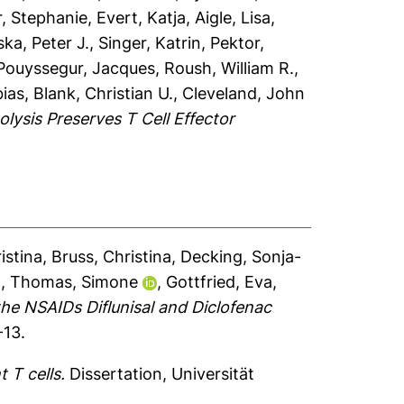
, Stephanie
,
Evert, Katja
,
Aigle, Lisa
,
ska, Peter J.
,
Singer, Katrin
,
Pektor,
Pouyssegur, Jacques
,
Roush, William R.
,
ias
,
Blank, Christian U.
,
Cleveland, John
olysis Preserves T Cell Effector
istina
,
Bruss, Christina
,
Decking, Sonja-
n
,
Thomas, Simone
,
Gottfried, Eva
,
e NSAIDs Diflunisal and Diclofenac
-13.
 T cells.
Dissertation, Universität