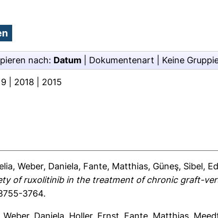
pieren nach:
Datum
|
Dokumentenart
|
Keine Gruppi
19
|
2018
|
2015
elia
,
Weber, Daniela
,
Fante, Matthias
,
Güneş, Sibel
,
Ed
ety of ruxolitinib in the treatment of chronic graft-ve
 3755-3764.
,
Weber, Daniela
,
Holler, Ernst
,
Fante, Matthias
,
Meedt