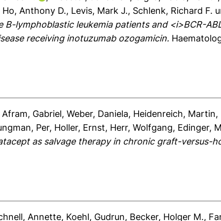
,
Ho, Anthony D.
,
Levis, Mark J.
,
Schlenk, Richard F.
u
 B-lymphoblastic leukemia patients and <i>BCR-ABL</i
isease receiving inotuzumab ozogamicin.
Haematologi
,
Afram, Gabriel
,
Weber, Daniela
,
Heidenreich, Martin
,
ungman, Per
,
Holler, Ernst
,
Herr, Wolfgang
,
Edinger, M
tacept as salvage therapy in chronic graft-versus-ho
chnell, Annette
,
Koehl, Gudrun
,
Becker, Holger M.
,
Fa