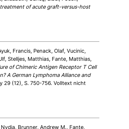
e treatment of acute graft-versus-host
Ayuk, Francis
,
Penack, Olaf
,
Vucinic,
lf
,
Stelljes, Matthias
,
Fante, Matthias
,
lure of Chimeric Antigen Receptor T Cell
tion? A German Lymphoma Alliance and
y 29 (12), S. 750-756.
Volltext nicht
, Nydia
,
Brunner, Andrew M.
,
Fante,