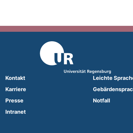
Kontakt
Leichte Sprach
Karriere
Gebärdenspra
(external
Presse
Notfall
(external link, opens in a new window)
Intranet