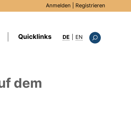
Anmelden
|
Registrieren
Quicklinks
: this page in Englis
DE
|
EN
Suchformular
uf dem