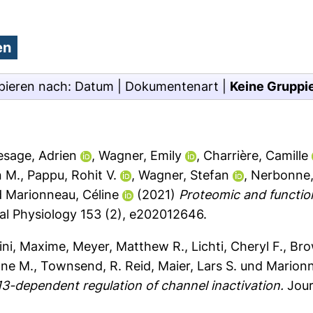
pieren nach:
Datum
|
Dokumentenart
|
Keine Gruppi
esage, Adrien
,
Wagner, Emily
,
Charrière, Camille
n M.
,
Pappu, Rohit V.
,
Wagner, Stefan
,
Nerbonne,
d
Marionneau, Céline
(2021)
Proteomic and functio
al Physiology 153 (2), e202012646.
ini, Maxime
,
Meyer, Matthew R.
,
Lichti, Cheryl F.
,
Bro
nne M.
,
Townsend, R. Reid
,
Maier, Lars S.
und
Marionn
3-dependent regulation of channel inactivation.
Jour