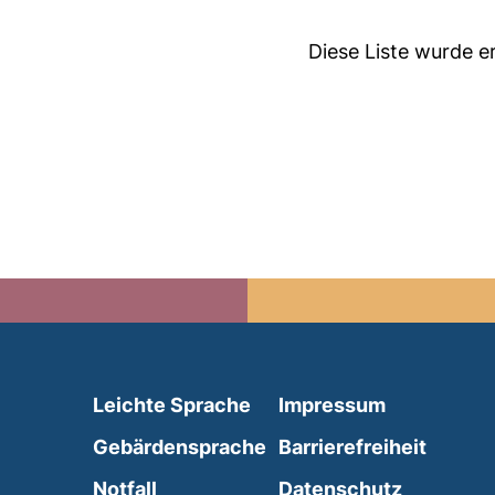
Diese Liste wurde 
(external link, opens in 
Leichte Sprache
Impressum
(external link, opens i
Gebärdensprache
Barrierefreiheit
(external link, opens in a new wind
Notfall
Datenschutz