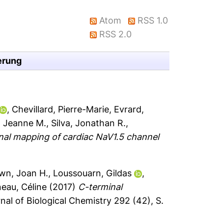
Atom
RSS 1.0
RSS 2.0
erung
,
Chevillard, Pierre-Marie
,
Evrard,
 Jeanne M.
,
Silva, Jonathan R.
,
nal mapping of cardiac NaV1.5 channel
wn, Joan H.
,
Loussouarn, Gildas
,
eau, Céline
(2017)
C-terminal
nal of Biological Chemistry 292 (42), S.