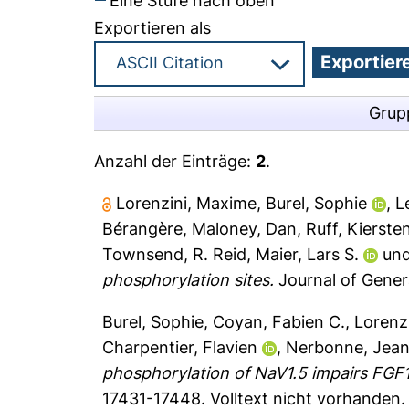
Eine Stufe nach oben
Exportieren als
Grup
Anzahl der Einträge:
2
.
Lorenzini, Maxime
,
Burel, Sophie
,
L
Bérangère
,
Maloney, Dan
,
Ruff, Kierste
Townsend, R. Reid
,
Maier, Lars S.
un
phosphorylation sites.
Journal of Gener
Burel, Sophie
,
Coyan, Fabien C.
,
Lorenz
Charpentier, Flavien
,
Nerbonne, Jea
phosphorylation of NaV1.5 impairs FGF1
17431-17448.
Volltext nicht vorhanden.