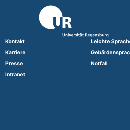
Kontakt
Leichte Sprach
Karriere
Gebärdenspra
(external
Presse
Notfall
(external link, opens in a new window)
Intranet