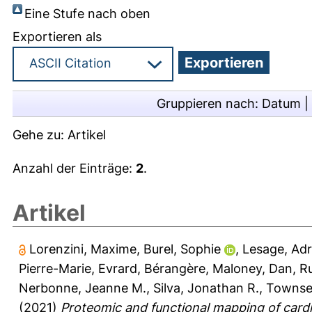
Eine Stufe nach oben
Exportieren als
Gruppieren nach:
Datum
|
Gehe zu:
Artikel
Anzahl der Einträge:
2
.
Artikel
Lorenzini, Maxime
,
Burel, Sophie
,
Lesage, Adr
Pierre-Marie
,
Evrard, Bérangère
,
Maloney, Dan
,
Ru
Nerbonne, Jeanne M.
,
Silva, Jonathan R.
,
Townsen
(2021)
Proteomic and functional mapping of cardi