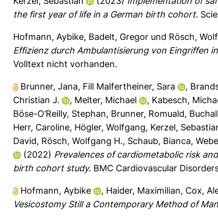
Kerzel, Sebastian
(2023)
Implementation of saf
the first year of life in a German birth cohort.
Scie
Hofmann, Aybike
,
Badelt, Gregor
und
Rösch, Wol
Effizienz durch Ambulantisierung von Eingriffen in
Volltext nicht vorhanden.
Brunner, Jana
,
Fill Malfertheiner, Sara
,
Brands
Christian J.
,
Melter, Michael
,
Kabesch, Micha
Böse-O’Reilly, Stephan
,
Brunner, Romuald
,
Buchal
Herr, Caroline
,
Högler, Wolfgang
,
Kerzel, Sebastia
David
,
Rösch, Wolfgang H.
,
Schaub, Bianca
,
Weber
(2022)
Prevalences of cardiometabolic risk and
birth cohort study.
BMC Cardiovascular Disorders 
Hofmann, Aybike
,
Haider, Maximilian
,
Cox, Al
Vesicostomy Still a Contemporary Method of Mana