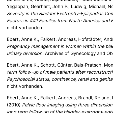
Yegappan
,
Gearhart, John P.
,
Ludwig, Michael
,
Nö
Severity in the Bladder Exstrophy-Epispadias Co
Factors in 441 Families from North America and 
nicht vorhanden.
Ebert, Anne K.
,
Falkert, Andreas
,
Hofstädter, And
Pregnancy management in women within the blad
urinary diversion.
Archives of Gynecology and Obs
Ebert, Anne K.
,
Schott, Günter
,
Bals-Pratsch, Mon
term follow-up of male patients after reconstruc
Psychosocial status, continence, renal and genital
nicht vorhanden.
Ebert, Anne K.
,
Falkert, Andreas
,
Brandl, Roland
,
(2010)
Pelvic‐floor imaging using three‐dimensio
long term follow‐up of the bladder‐exstrophy‐epi