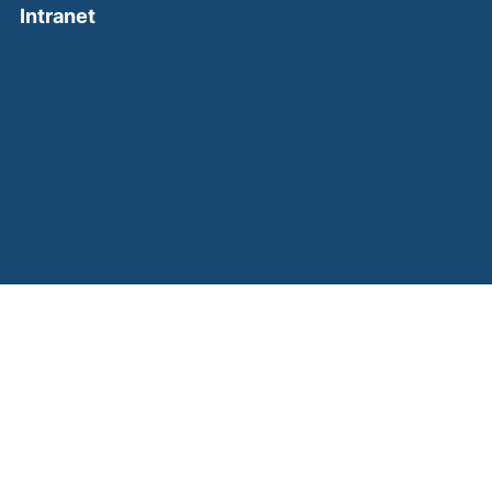
(external link, opens in a new window)
Intranet