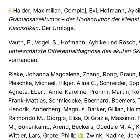
Haider, Maximilian
,
Comploj, Evi
,
Hofmann, Aybi
Granulosazelltumor – der Hodentumor der Kleins
Kasuistiken.
Der Urologe.
Vauth, F.
,
Vogel, S.
,
Hofmann, Aybike
und
Rösch, 
unterschätzte Differentialdiagnose des akuten Sk
vorhanden.
Rieke, Johanna Magdalena
,
Zhang, Rong
,
Braun,
Pleschka, Michael
,
Hilger, Alina C.
,
Schneider, Sop
Agneta
,
Ebert, Anne-Karoline
,
Promm, Martin
,
Rö
Frank-Mattias
,
Schmiedeke, Eberhard
,
Boemers, 
Hendrik
,
Anderberg, Magnus
,
Barker, Gillian
,
Holm
Raimondo M.
,
Giorgio, Elisa
,
Di Grazia, Massimo
,
F
M.
,
Bökenkamp, Arend
,
Beckers, Goedele M. A.
,
K
Wittler, Lars
,
Grote, Phillip
,
Zwink, Nadine
,
Jene