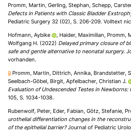
Promm, Martin
,
Gerling, Stephan
,
Schepp, Carste
Defects in Patients with Classic Bladder Exstroph
Pediatric Surgery 32 (02), S. 206-209.
Volltext n
Hofmann, Aybike
,
Haider, Maximilian
,
Promm, M
Wolfgang H.
(2022)
Delayed primary closure of b
safe and gentle alternative to neonatal surgery.
Jo
vorhanden.
Promm, Martin
,
Dittrich, Annika
,
Brandstetter, 
Seelbach-Göbel, Birgit
,
Apfelbacher, Christian J.
Evaluation of Undescended Testes in Newborns: It 
105, S. 1034-1038.
Rubenwolf, Peter
,
Eder, Fabian
,
Götz, Stefanie
,
Pr
urothelial differentiation changes in the reconst
of the epithelial barrier?
Journal of Pediatric Urol