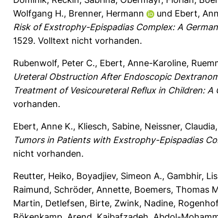
Wolfgang H.
,
Brenner, Hermann
und
Ebert, Ann
Risk of Exstrophy-Epispadias Complex: A German
1529.
Volltext nicht vorhanden.
Rubenwolf, Peter C.
,
Ebert, Anne-Karoline
,
Ruemm
Ureteral Obstruction After Endoscopic Dextranome
Treatment of Vesicoureteral Reflux in Children: A 
vorhanden.
Ebert, Anne K.
,
Kliesch, Sabine
,
Neissner, Claudia
Tumors in Patients with Exstrophy-Epispadias C
nicht vorhanden.
Reutter, Heiko
,
Boyadjiev, Simeon A.
,
Gambhir, Li
Raimund
,
Schröder, Annette
,
Boemers, Thomas M
Martin
,
Detlefsen, Birte
,
Zwink, Nadine
,
Rogenhof
Bökenkamp, Arend
,
Kajbafzadeh, Abdol-Moham