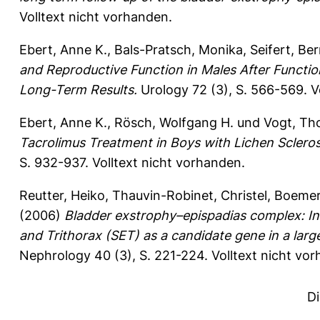
Volltext nicht vorhanden.
Ebert, Anne K.
,
Bals-Pratsch, Monika
,
Seifert, Be
and Reproductive Function in Males After Functi
Long-Term Results.
Urology 72 (3), S. 566-569.
V
Ebert, Anne K.
,
Rösch, Wolfgang H.
und
Vogt, T
Tacrolimus Treatment in Boys with Lichen Scleros
S. 932-937.
Volltext nicht vorhanden.
Reutter, Heiko
,
Thauvin-Robinet, Christel
,
Boemer
(2006)
Bladder exstrophy–epispadias complex: Inv
and Trithorax (SET) as a candidate gene in a large
Nephrology 40 (3), S. 221-224.
Volltext nicht vo
D