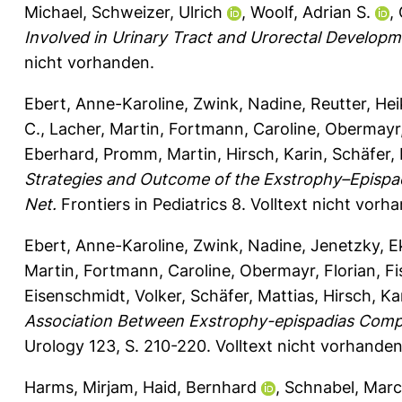
Michael
,
Schweizer, Ulrich
,
Woolf, Adrian S.
,
Involved in Urinary Tract and Urorectal Developm
nicht vorhanden.
Ebert, Anne-Karoline
,
Zwink, Nadine
,
Reutter, He
C.
,
Lacher, Martin
,
Fortmann, Caroline
,
Obermayr,
Eberhard
,
Promm, Martin
,
Hirsch, Karin
,
Schäfer,
Strategies and Outcome of the Exstrophy–Episp
Net.
Frontiers in Pediatrics 8.
Volltext nicht vorh
Ebert, Anne-Karoline
,
Zwink, Nadine
,
Jenetzky, E
Martin
,
Fortmann, Caroline
,
Obermayr, Florian
,
Fi
Eisenschmidt, Volker
,
Schäfer, Mattias
,
Hirsch, Ka
Association Between Exstrophy-epispadias Compl
Urology 123, S. 210-220.
Volltext nicht vorhanden
Harms, Mirjam
,
Haid, Bernhard
,
Schnabel, Marc