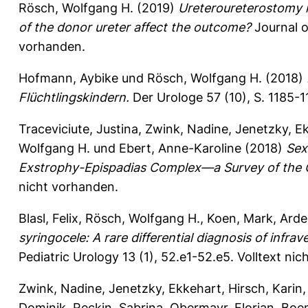
Rösch, Wolfgang H.
(2019)
Ureteroureterostomy i
of the donor ureter affect the outcome?
Journal o
vorhanden.
Hofmann, Aybike
und
Rösch, Wolfgang H.
(2018)
Flüchtlingskindern.
Der Urologe 57 (10), S. 1185-
Traceviciute, Justina
,
Zwink, Nadine
,
Jenetzky, E
Wolfgang H.
und
Ebert, Anne-Karoline
(2018)
Sex
Exstrophy-Epispadias Complex—a Survey of th
nicht vorhanden.
Blasl, Felix
,
Rösch, Wolfgang H.
,
Koen, Mark
,
Arde
syringocele: A rare differential diagnosis of infra
Pediatric Urology 13 (1), 52.e1-52.e5.
Volltext nic
Zwink, Nadine
,
Jenetzky, Ekkehart
,
Hirsch, Karin
Dominik
,
Reckin, Sabrina
,
Obermayr, Florian
,
Boe