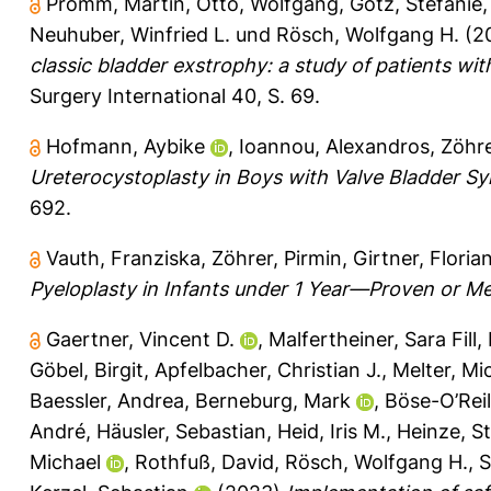
Promm, Martin
,
Otto, Wolfgang
,
Götz, Stefanie
Neuhuber, Winfried L.
und
Rösch, Wolfgang H.
(2
classic bladder exstrophy: a study of patients wit
Surgery International 40, S. 69.
Hofmann, Aybike
,
Ioannou, Alexandros
,
Zöhre
Ureterocystoplasty in Boys with Valve Bladder S
692.
Vauth, Franziska
,
Zöhrer, Pirmin
,
Girtner, Floria
Pyeloplasty in Infants under 1 Year—Proven or M
Gaertner, Vincent D.
,
Malfertheiner, Sara Fill
,
Göbel, Birgit
,
Apfelbacher, Christian J.
,
Melter, Mi
Baessler, Andrea
,
Berneburg, Mark
,
Böse-O’Reil
André
,
Häusler, Sebastian
,
Heid, Iris M.
,
Heinze, S
Michael
,
Rothfuß, David
,
Rösch, Wolfgang H.
,
S