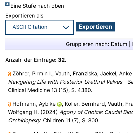
Eine Stufe nach oben
Exportieren als
Gruppieren nach:
Datum
|
Anzahl der Einträge:
32
.
Zöhrer, Pirmin I.
,
Vauth, Franziska
,
Jaekel, Anke
Navigating Life with Posterior Urethral Valves—
Clinical Medicine 13 (15), S. 4380.
Hofmann, Aybike
,
Koller, Bernhard
,
Vauth, Fr
Wolfgang H.
(2024)
Agony of Choice: Caudal Block
Orchidopexy.
Children 11 (7), S. 800.