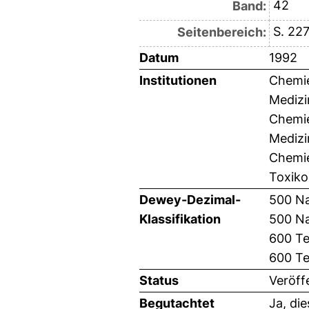
42
Band:
S. 22
Seitenbereich:
Datum
1992
Institutionen
Chemie
Medizi
Chemie
Medizi
Chemie
Toxiko
Dewey-Dezimal-
500 Na
Klassifikation
500 Na
600 Te
600 Te
Status
Veröff
Begutachtet
Ja, di