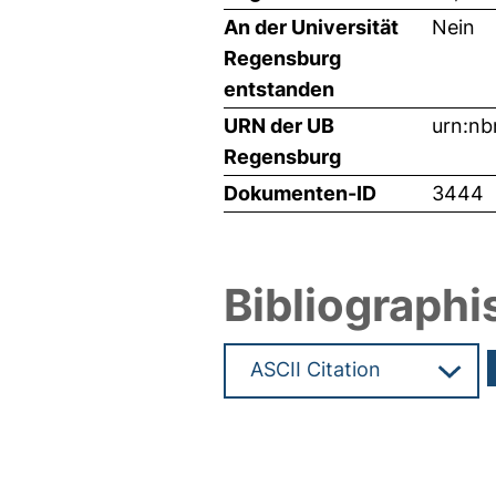
An der Universität
Nein
Regensburg
entstanden
URN der UB
urn:n
Regensburg
Dokumenten-ID
3444
Bibliographi