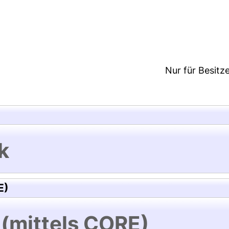
3:42/Metadaten zuletzt geändert: 26 Nov 2020 16:
Nur für Besitz
k
E)
 (mittels CORE)