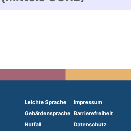
(external link, opens in 
Leichte Sprache
Impressum
(external link, opens i
Gebärdensprache
Barrierefreiheit
(external link, opens in a new wind
Notfall
Datenschutz