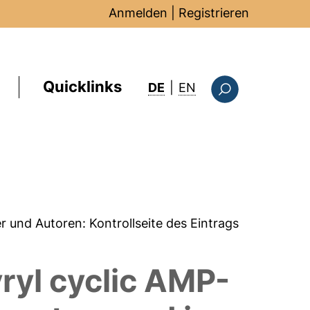
Anmelden
|
Registrieren
Quicklinks
: this page in Englis
DE
|
EN
Suchformular
er und Autoren:
Kontrollseite des Eintrags
ryl cyclic AMP-