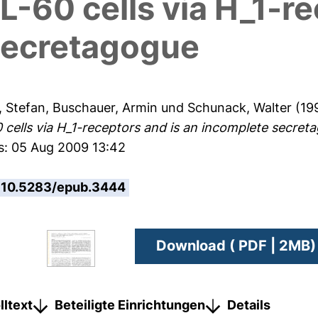
L-60 cells via H_1-r
secretagogue
 Stefan
,
Buschauer, Armin
und
Schunack, Walter
(19
0 cells via H_1-receptors and is an incomplete secret
es: 05 Aug 2009 13:42
10.5283/epub.3444
Download ( PDF | 2MB)
lltext
Beteiligte Einrichtungen
Details