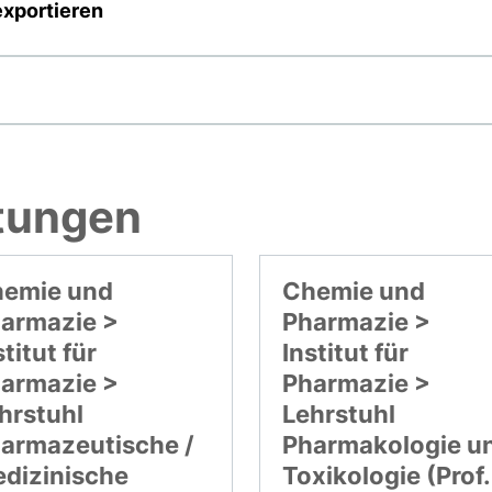
exportieren
htungen
emie und
Chemie und
armazie >
Pharmazie >
stitut für
Institut für
armazie >
Pharmazie >
hrstuhl
Lehrstuhl
armazeutische /
Pharmakologie u
dizinische
Toxikologie (Prof.