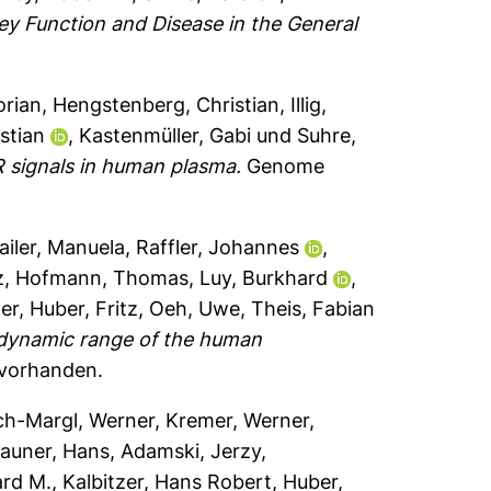
y Function and Disease in the General
orian
,
Hengstenberg, Christian
,
Illig,
stian
,
Kastenmüller, Gabi
und
Suhre,
R signals in human plasma.
Genome
ailer, Manuela
,
Raffler, Johannes
,
z
,
Hofmann, Thomas
,
Luy, Burkhard
,
er
,
Huber, Fritz
,
Oeh, Uwe
,
Theis, Fabian
dynamic range of the human
t vorhanden.
h-Margl, Werner
,
Kremer, Werner
,
auner, Hans
,
Adamski, Jerzy
,
ard M.
,
Kalbitzer, Hans Robert
,
Huber,