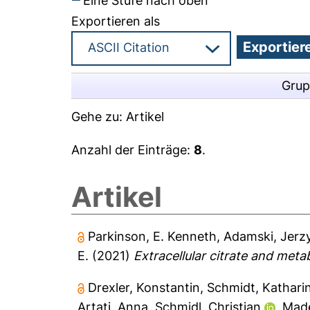
Eine Stufe nach oben
Exportieren als
Grup
Gehe zu:
Artikel
Anzahl der Einträge:
8
.
Artikel
Parkinson, E. Kenneth
,
Adamski, Jerz
E.
(2021)
Extracellular citrate and meta
Drexler, Konstantin
,
Schmidt, Kathari
Artati, Anna
,
Schmidl, Christian
,
Made