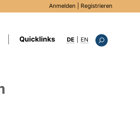
Anmelden
|
Registrieren
Quicklinks
: this page in Englis
DE
|
EN
Suchformular
m