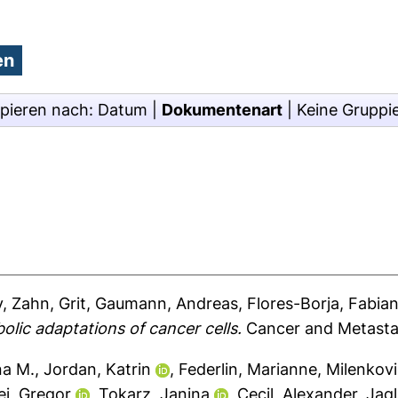
pieren nach:
Datum
|
Dokumentenart
|
Keine Gruppi
y
,
Zahn, Grit
,
Gaumann, Andreas
,
Flores-Borja, Fabia
bolic adaptations of cancer cells.
Cancer and Metastas
na M.
,
Jordan, Katrin
,
Federlin, Marianne
,
Milenkovi
j, Gregor
,
Tokarz, Janina
,
Cecil, Alexander
,
Jag