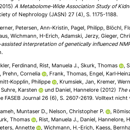
2015)
A Metabolome-Wide Association Study of Kidne
iety of Nephrology (JASN) 27 (4), S. 1175-1188.
erner
,
Petersen, Ann-Kristin
,
Pagel, Philipp
,
Blöchl, Fl
laus
,
Wichmann, H-Erich
,
Adamski, Jerzy
,
Gieger, Chri
-assisted interpretation of genetically influenced NM
n.
kler, Ferdinand
,
Rist, Manuela J.
,
Skurk, Thomas
,
S
,
Prehn, Cornelia
,
Frank, Thomas
,
Engel, Karl‐Hein
itt‐Kopplin, Philippe
,
Krumsiek, Jan
,
Kremer, Wern
,
Suhre, Karsten
und
Daniel, Hannelore
(2012)
The 
e FASEB Journal 26 (6), S. 2607-2619.
Volltext nich
ameh, Muntaser D.
,
Nelson, Christopher P.
,
Römisc
urk, Thomas
,
Rist, Manuela J.
,
Daniel, Hannelore
,
H
eters, Annette
,
Wichmann, H.-Erich
,
Kaess, Bernh