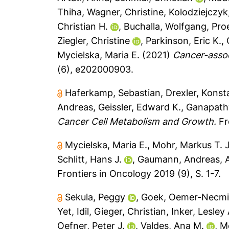
Thiha
,
Wagner, Christine
,
Kolodziejczyk
Christian H.
,
Buchalla, Wolfgang
,
Pro
Ziegler, Christine
,
Parkinson, Eric K.
,
Mycielska, Maria E.
(2021)
Cancer-assoc
(6), e202000903.
Haferkamp, Sebastian
,
Drexler, Konst
Andreas
,
Geissler, Edward K.
,
Ganapathy
Cancer Cell Metabolism and Growth.
Fr
Mycielska, Maria E.
,
Mohr, Markus T. J
Schlitt, Hans J.
,
Gaumann, Andreas
,
Frontiers in Oncology 2019 (9), S. 1-7.
Sekula, Peggy
,
Goek, Oemer-Necm
Yet, Idil
,
Gieger, Christian
,
Inker, Lesley 
Oefner, Peter J.
,
Valdes, Ana M.
,
Me