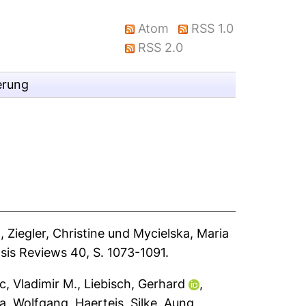
Atom
RSS 1.0
RSS 2.0
erung
n
,
Ziegler, Christine
und
Mycielska, Maria
is Reviews 40, S. 1073-1091.
c, Vladimir M.
,
Liebisch, Gerhard
,
la, Wolfgang
,
Haerteis, Silke
,
Aung,