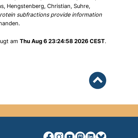
as
,
Hengstenberg, Christian
,
Suhre,
rotein subfractions provide information
rhanden.
zeugt am
Thu Aug 6 23:24:58 2026 CEST
.
nach oben
unsere Facebook-Seite (externer Lin
unsere Instagram-Seite (externe
unsere YouTube-Seite (exter
unsere Mastodon-Seite (
unsere LinkedIn-Seit
unsere Bluesky-S