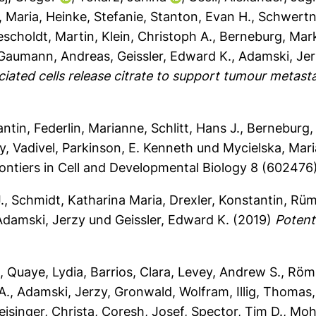
, Maria
,
Heinke, Stefanie
,
Stanton, Evan H.
,
Schwertn
escholdt, Martin
,
Klein, Christoph A.
,
Berneburg, Mar
Gaumann, Andreas
,
Geissler, Edward K.
,
Adamski, Je
iated cells release citrate to support tumour metasta
antin
,
Federlin, Marianne
,
Schlitt, Hans J.
,
Berneburg,
, Vadivel
,
Parkinson, E. Kenneth
und
Mycielska, Mari
ontiers in Cell and Developmental Biology 8 (602476),
.
,
Schmidt, Katharina Maria
,
Drexler, Konstantin
,
Rüm
Adamski, Jerzy
und
Geissler, Edward K.
(2019)
Potent
i
,
Quaye, Lydia
,
Barrios, Clara
,
Levey, Andrew S.
,
Römi
A.
,
Adamski, Jerzy
,
Gronwald, Wolfram
,
Illig, Thomas
isinger, Christa
,
Coresh, Josef
,
Spector, Tim D.
,
Moh