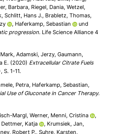
er, Barbara
,
Riegel, Dania
,
Wetzel,
k
,
Schlitt, Hans J.
,
Brabletz, Thomas
,
rzy
,
Haferkamp, Sebastian
und
tic progression.
Life Science Alliance 4
 Mark
,
Adamski, Jerzy
,
Gaumann,
a E.
(2020)
Extracellular Citrate Fuels
 S. 1-11.
mele, Petra
,
Haferkamp, Sebastian
,
ial Use of Gluconate in Cancer Therapy.
sch-Margl, Werner
,
Menni, Cristina
,
,
Dettmer, Katja
,
Krumsiek, Jan
,
ney, Robert P.
,
Suhre, Karsten
,