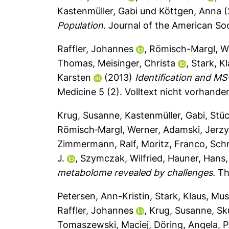
Kastenmüller, Gabi
und
Köttgen, Anna
(
Population.
Journal of the American Soc
Raffler, Johannes
,
Römisch-Margl, W
Thomas
,
Meisinger, Christa
,
Stark, K
Karsten
(2013)
Identification and MS
Medicine 5 (2).
Volltext nicht vorhande
Krug, Susanne
,
Kastenmüller, Gabi
,
Stüc
Römisch‐Margl, Werner
,
Adamski, Jerzy
Zimmermann, Ralf
,
Moritz, Franco
,
Schm
J.
,
Szymczak, Wilfried
,
Hauner, Hans
metabolome revealed by challenges.
Th
Petersen, Ann-Kristin
,
Stark, Klaus
,
Mus
Raffler, Johannes
,
Krug, Susanne
,
Sk
Tomaszewski, Maciej
,
Döring, Angela
,
P