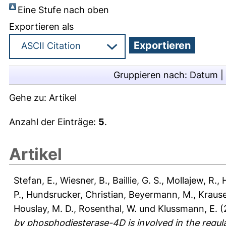
Eine Stufe nach oben
Exportieren als
Gruppieren nach:
Datum
|
Gehe zu:
Artikel
Anzahl der Einträge:
5
.
Artikel
Stefan, E.
,
Wiesner, B.
,
Baillie, G. S.
,
Mollajew, R.
,
P.
,
Hundsrucker, Christian
,
Beyermann, M.
,
Krause
Houslay, M. D.
,
Rosenthal, W.
und
Klussmann, E.
(
by phosphodiesterase-4D is involved in the regul