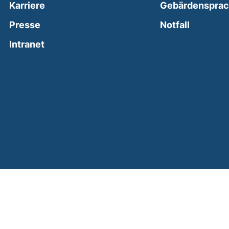
Karriere
Gebärdenspra
(external
Presse
Notfall
(external link, opens in a new window)
Intranet