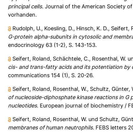
principal cells.
Journal of the American Society of
vorhanden.
Rudolph, U.
,
Koesling, D.
,
Hinsch, K. D.
,
Seifert,
G-protein alpha-subunits in cytosolic and membra
endocrinology 63 (1-2), S. 143-153.
Seifert, Roland
,
Schächtele, C.
,
Rosenthal, W.
u
cis- and trans-fatty acids and its potentiation by 
communications 154 (1), S. 20-26.
Seifert, Roland
,
Rosenthal, W.
,
Schultz, Günter
,
of nucleoside-diphosphate kinase reactions in G 
nucleotides.
European journal of biochemistry / FE
Seifert, Roland
,
Rosenthal, W.
und
Schultz, Gün
membranes of human neutrophils.
FEBS letters 20