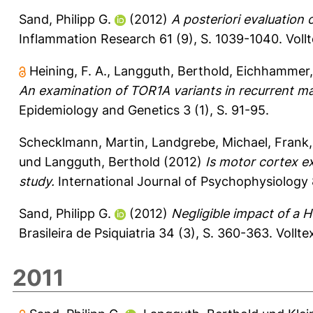
Sand, Philipp G.
(2012)
A posteriori evaluation o
Inflammation Research 61 (9), S. 1039-1040.
Voll
Heining, F. A.
,
Langguth, Berthold
,
Eichhammer,
An examination of TOR1A variants in recurrent ma
Epidemiology and Genetics 3 (1), S. 91-95.
Schecklmann, Martin
,
Landgrebe, Michael
,
Frank,
und
Langguth, Berthold
(2012)
Is motor cortex ex
study.
International Journal of Psychophysiology 
Sand, Philipp G.
(2012)
Negligible impact of a 
Brasileira de Psiquiatria 34 (3), S. 360-363.
Vollte
2011