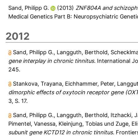
Sand, Philipp G.
(2013)
ZNF804A and schizophr
Medical Genetics Part B: Neuropsychiatric Genetic
2012
Sand, Philipp G.
,
Langguth, Berthold
,
Schecklma
gene interplay in chronic tinnitus.
International Jo
245.
Stankova, Trayana
,
Eichhammer, Peter
,
Langgut
dimorphic effects of oxytocin receptor gene (OX
3, S. 17.
Sand, Philipp G.
,
Langguth, Berthold
,
Itzhacki, 
Pimentel, Vanessa
,
Kleinjung, Tobias
und
Zuge, El
subunit gene KCTD12 in chronic tinnitus.
Frontier