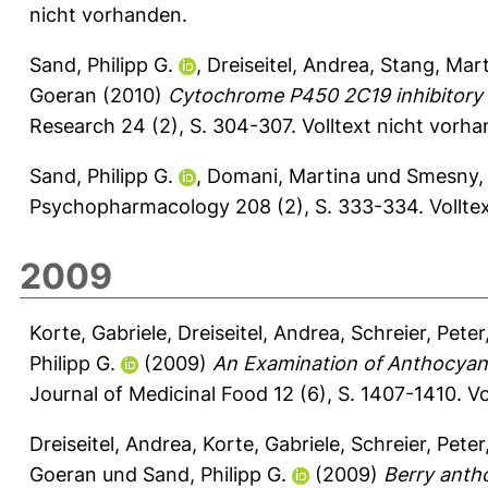
nicht vorhanden.
Sand, Philipp G.
,
Dreiseitel, Andrea
,
Stang, Mart
Goeran
(2010)
Cytochrome P450 2C19 inhibitory 
Research 24 (2), S. 304-307.
Volltext nicht vorh
Sand, Philipp G.
,
Domani, Martina
und
Smesny,
Psychopharmacology 208 (2), S. 333-334.
Vollte
2009
Korte, Gabriele
,
Dreiseitel, Andrea
,
Schreier, Peter
Philipp G.
(2009)
An Examination of Anthocyani
Journal of Medicinal Food 12 (6), S. 1407-1410.
Vo
Dreiseitel, Andrea
,
Korte, Gabriele
,
Schreier, Peter
Goeran
und
Sand, Philipp G.
(2009)
Berry anth