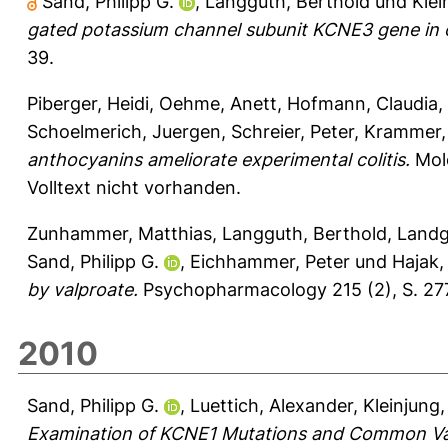
Sand, Philipp G.
,
Langguth, Berthold
und
Klei
gated potassium channel subunit KCNE3 gene in c
39.
Piberger, Heidi
,
Oehme, Anett
,
Hofmann, Claudia
,
Schoelmerich, Juergen
,
Schreier, Peter
,
Krammer,
anthocyanins ameliorate experimental colitis.
Mole
Volltext nicht vorhanden.
Zunhammer, Matthias
,
Langguth, Berthold
,
Landg
Sand, Philipp G.
,
Eichhammer, Peter
und
Hajak,
by valproate.
Psychopharmacology 215 (2), S. 27
2010
Sand, Philipp G.
,
Luettich, Alexander
,
Kleinjung,
Examination of KCNE1 Mutations and Common Vari