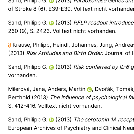
Sand, Philipp G.
(2013)
Paraoxonase Genes and t
of Stroke 8 (6), E39-E39.
Volltext nicht vorhande
Sand, Philipp G.
(2013)
RFLP readout introduces 
260 (9), S. 2423.
Volltext nicht vorhanden.
Krause, Philipp
,
Heindl, Johannes
,
Jung, Andrea
(2013)
Risk Attitudes and Birth Order.
Journal of 
Sand, Philipp G.
(2013)
Risk conferred by IL-6 g
vorhanden.
Milerová, Jana
,
Anders, Martin
,
Dvořák, Tomáš
Berthold
(2013)
The influence of psychological fac
S. 412-416.
Volltext nicht vorhanden.
Sand, Philipp G.
(2013)
The serotonin 1A recept
European Archives of Psychiatry and Clinical Neu