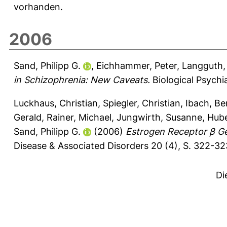
vorhanden.
2006
Sand, Philipp G.
,
Eichhammer, Peter
,
Langguth,
in Schizophrenia: New Caveats.
Biological Psychia
Luckhaus, Christian
,
Spiegler, Christian
,
Ibach, Be
Gerald
,
Rainer, Michael
,
Jungwirth, Susanne
,
Hube
Sand, Philipp G.
(2006)
Estrogen Receptor β Ge
Disease & Associated Disorders 20 (4), S. 322-3
Di