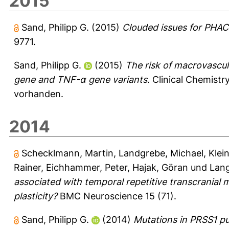
2015
Sand, Philipp G.
(2015)
Clouded issues for PHAC
9771.
Sand, Philipp G.
(2015)
The risk of macrovascu
gene and TNF-α gene variants.
Clinical Chemistr
vorhanden.
2014
Schecklmann, Martin
,
Landgrebe, Michael
,
Klei
Rainer
,
Eichhammer, Peter
,
Hajak, Göran
und
Lang
associated with temporal repetitive transcranial m
plasticity?
BMC Neuroscience 15 (71).
Sand, Philipp G.
(2014)
Mutations in PRSS1 pu