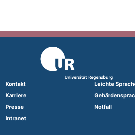
Kontakt
Leichte Sprach
Karriere
Gebärdenspra
(external
Presse
Notfall
(external link, opens in a new window)
Intranet