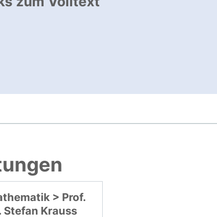
ks zum Volltext
ffnet neues Fenster
rner Link, öffnet neues Fenster
, öffnet neues Fenster
htungen
thematik > Prof.
. Stefan Krauss