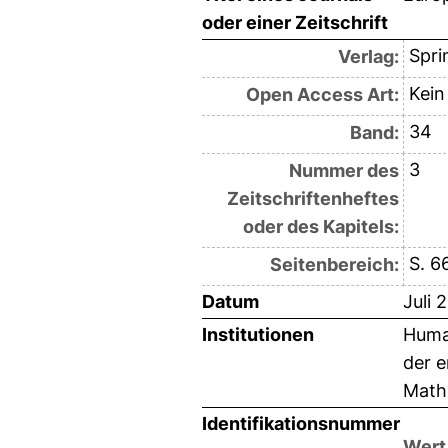
oder einer Zeitschrift
Spri
Verlag:
Kein
Open Access Art:
34
Band:
3
Nummer des
Zeitschriftenheftes
oder des Kapitels:
S. 6
Seitenbereich:
Datum
Juli 
Institutionen
Human
der e
Mathe
Identifikationsnummer
Wert