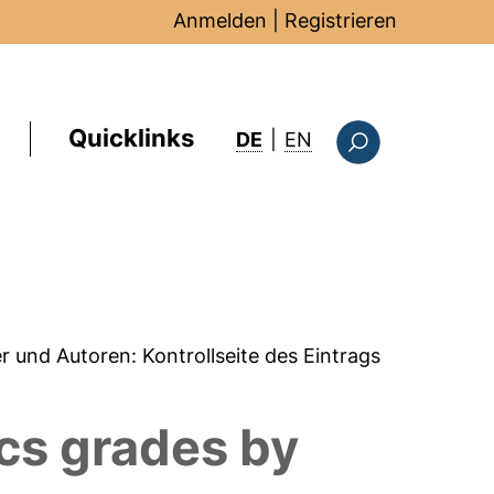
Anmelden
|
Registrieren
Quicklinks
: this page in Englis
DE
|
EN
Suchformular
er und Autoren:
Kontrollseite des Eintrags
cs grades by