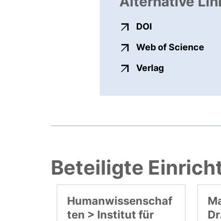
Alternative Lin
externer Link, ö
DOI
exte
Web of Science
externer Link
Verlag
Beteiligte Einric
Humanwissenschaf
Ma
ten > Institut für
Dr