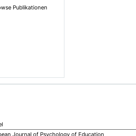
owse Publikationen
el
pean Journal of Psychology of Education