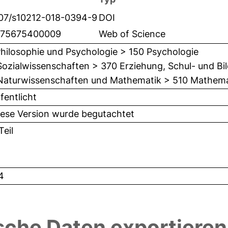
007/s10212-018-0394-9
DOI
75675400009
Web of Science
hilosophie und Psychologie > 150 Psychologie
Sozialwissenschaften > 370 Erziehung, Schul- und B
Naturwissenschaften und Mathematik > 510 Mathema
fentlicht
iese Version wurde begutachtet
eil
4
sche Daten exportieren