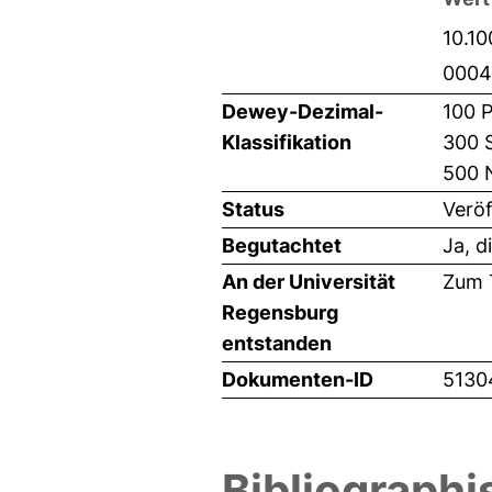
10.1
0004
Dewey-Dezimal-
100 P
Klassifikation
300 
500 
Status
Veröf
Begutachtet
Ja, d
An der Universität
Zum T
Regensburg
entstanden
Dokumenten-ID
5130
Bibliographi