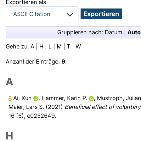
Exportieren als
Gruppieren nach:
Datum
|
Auto
Gehe zu:
A
|
H
|
L
|
M
|
T
|
W
Anzahl der Einträge:
9
.
A
Ai, Xun
,
Hammer, Karin P.
,
Mustroph, Julia
Maier, Lars S.
(2021)
Beneficial effect of voluntar
16 (6), e0252649.
H