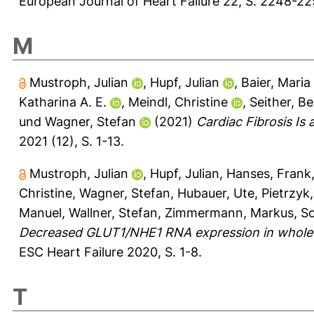
European Journal of Heart Failure 22, S. 2248-22
M
Mustroph, Julian
,
Hupf, Julian
,
Baier, Maria 
Katharina A. E.
,
Meindl, Christine
,
Seither, B
und
Wagner, Stefan
(2021)
Cardiac Fibrosis Is
2021 (12), S. 1-13.
Mustroph, Julian
,
Hupf, Julian
,
Hanses, Frank
Christine
,
Wagner, Stefan
,
Hubauer, Ute
,
Pietrzyk,
Manuel
,
Wallner, Stefan
,
Zimmermann, Markus
,
So
Decreased GLUT1/NHE1 RNA expression in whole bl
ESC Heart Failure 2020, S. 1-8.
T