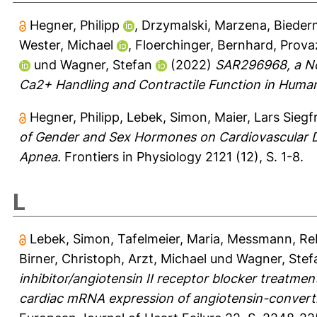
Hegner, Philipp
,
Drzymalski, Marzena
,
Bieder
Wester, Michael
,
Floerchinger, Bernhard
,
Prova
und
Wagner, Stefan
(2022)
SAR296968, a No
Ca2+ Handling and Contractile Function in Human
Hegner, Philipp
,
Lebek, Simon
,
Maier, Lars Siegf
of Gender and Sex Hormones on Cardiovascular Dise
Apnea.
Frontiers in Physiology 2121 (12), S. 1-8.
L
Lebek, Simon
,
Tafelmeier, Maria
,
Messmann, Re
Birner, Christoph
,
Arzt, Michael
und
Wagner, Stef
inhibitor/angiotensin II receptor blocker treatm
cardiac mRNA expression of angiotensin-converti