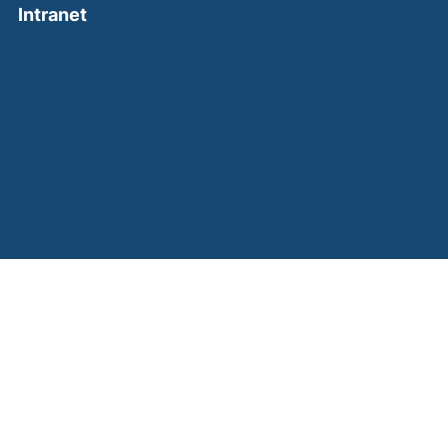
(external link, opens in a new window)
Intranet