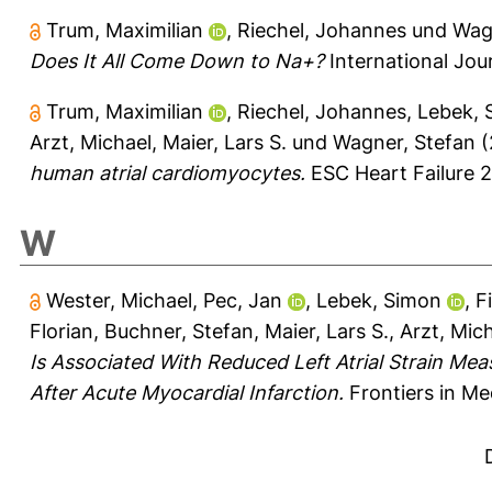
Trum, Maximilian
,
Riechel, Johannes
und
Wag
Does It All Come Down to Na+?
International Jour
Trum, Maximilian
,
Riechel, Johannes
,
Lebek, 
Arzt, Michael
,
Maier, Lars S.
und
Wagner, Stefan
(
human atrial cardiomyocytes.
ESC Heart Failure 2
W
Wester, Michael
,
Pec, Jan
,
Lebek, Simon
,
F
Florian
,
Buchner, Stefan
,
Maier, Lars S.
,
Arzt, Mic
Is Associated With Reduced Left Atrial Strain Me
After Acute Myocardial Infarction.
Frontiers in Me