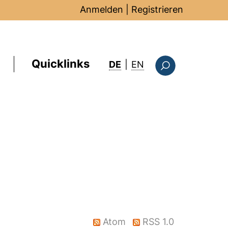
Anmelden
|
Registrieren
Quicklinks
: this page in Englis
DE
|
EN
Suchformular
Atom
RSS 1.0