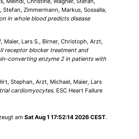
as
,
Meindl, Christine
,
Wagner, Stefan
,
, Stefan
,
Zimmermann, Markus
,
Sossalla,
 in whole blood predicts disease
f
,
Maier, Lars S.
,
Birner, Christoph
,
Arzt,
II receptor blocker treatment and
in-converting enzyme 2 in patients with
Hirt, Stephan
,
Arzt, Michael
,
Maier, Lars
trial cardiomyocytes.
ESC Heart Failure
rzeugt am
Sat Aug 1 17:52:14 2026 CEST
.