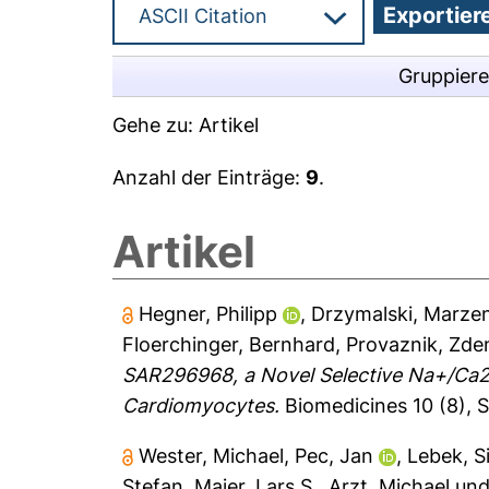
Gruppier
Gehe zu:
Artikel
Anzahl der Einträge:
9
.
Artikel
Hegner, Philipp
,
Drzymalski, Marze
Floerchinger, Bernhard
,
Provaznik, Zde
SAR296968, a Novel Selective Na+/Ca2+
Cardiomyocytes.
Biomedicines 10 (8), S
Wester, Michael
,
Pec, Jan
,
Lebek, 
Stefan
,
Maier, Lars S.
,
Arzt, Michael
un