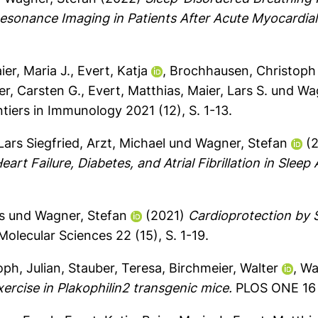
sonance Imaging in Patients After Acute Myocardial 
ier, Maria J.
,
Evert, Katja
,
Brochhausen, Christoph
r, Carsten G.
,
Evert, Matthias
,
Maier, Lars S.
und
Wag
tiers in Immunology 2021 (12), S. 1-13.
Lars Siegfried
,
Arzt, Michael
und
Wagner, Stefan
(2
t Failure, Diabetes, and Atrial Fibrillation in Sleep
s
und
Wagner, Stefan
(2021)
Cardioprotection by 
Molecular Sciences 22 (15), S. 1-19.
ph, Julian
,
Stauber, Teresa
,
Birchmeier, Walter
,
Wa
xercise in Plakophilin2 transgenic mice.
PLOS ONE 16 