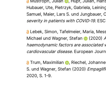
Mustroph, Julian
,
Hupf, Julian
,
Hans
Hubauer, Ute
,
Pietrzyk, Gabriela
,
Leinin
Samuel
,
Maier, Lars S.
und
Jungbauer, 
severity in patients with COVID‐19.
ESC 
Lebek, Simon
,
Tafelmeier, Maria
,
Mess
Michael
und
Wagner, Stefan
(2020)
A
haemodynamic factors are associated w
cardiovascular disease.
European Journa
Trum, Maximilian
,
Riechel, Johanne
S.
und
Wagner, Stefan
(2020)
Empaglifl
2020, S. 1-9.