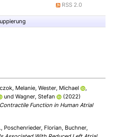
RSS 2.0
ruppierung
czok, Melanie
,
Wester, Michael
,
und
Wagner, Stefan
(2022)
ontractile Function in Human Atrial
.
,
Poschenrieder, Florian
,
Buchner,
s Associated With Reduced Left Atrial