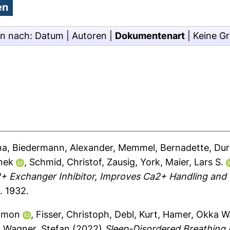
en nach:
Datum
|
Autoren
|
Dokumentenart
|
Keine G
na
,
Biedermann, Alexander
,
Memmel, Bernadette
,
Dur
nek
,
Schmid, Christof
,
Zausig, York
,
Maier, Lars S.
 Exchanger Inhibitor, Improves Ca2+ Handling and C
. 1932.
Simon
,
Fisser, Christoph
,
Debl, Kurt
,
Hamer, Okka W
d
Wagner, Stefan
(2022)
Sleep-Disordered Breathing I