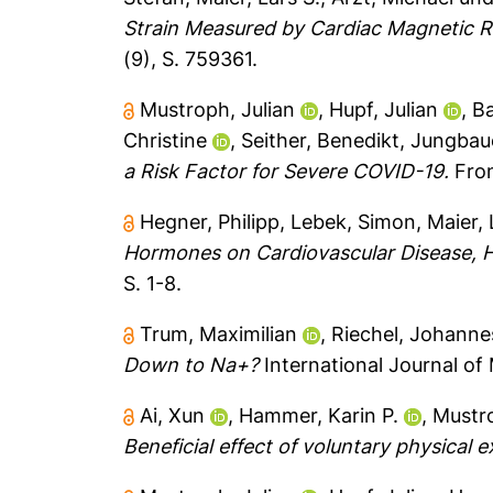
Strain Measured by Cardiac Magnetic Re
(9), S. 759361.
Mustroph, Julian
,
Hupf, Julian
,
Ba
Christine
,
Seither, Benedikt
,
Jungbaue
a Risk Factor for Severe COVID-19.
Fron
Hegner, Philipp
,
Lebek, Simon
,
Maier, 
Hormones on Cardiovascular Disease, Hear
S. 1-8.
Trum, Maximilian
,
Riechel, Johanne
Down to Na+?
International Journal of 
Ai, Xun
,
Hammer, Karin P.
,
Mustro
Beneficial effect of voluntary physical e