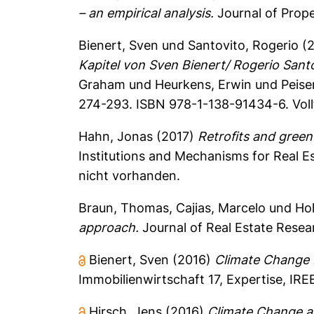
– an empirical analysis.
Journal of Prop
Bienert, Sven
und
Santovito, Rogerio
(2
Kapitel von Sven Bienert/ Rogerio Santov
Graham
und
Heurkens, Erwin
und
Peise
274-293. ISBN 978-1-138-91434-6. Voll
Hahn, Jonas
(2017)
Retrofits and green
Institutions and Mechanisms for Real 
nicht vorhanden.
Braun, Thomas
,
Cajias, Marcelo
und
Hoh
approach.
Journal of Real Estate Resear
Bienert, Sven
(2016)
Climate Change Im
Immobilienwirtschaft
17, Expertise, IRE
Hirsch, Jens
(2016)
Climate Change an