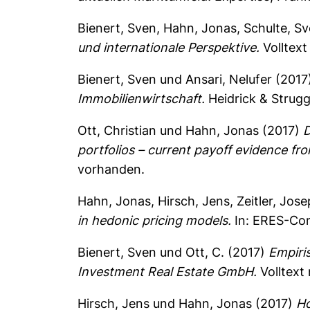
Bienert, Sven
,
Hahn, Jonas
,
Schulte, S
und internationale Perspektive.
Volltext
Bienert, Sven
und
Ansari, Nelufer
(2017
Immobilienwirtschaft.
Heidrick & Strugg
Ott, Christian
und
Hahn, Jonas
(2017)
D
portfolios – current payoff evidence fr
vorhanden.
Hahn, Jonas
,
Hirsch, Jens
,
Zeitler, Jos
in hedonic pricing models.
In: ERES-Conf
Bienert, Sven
und
Ott, C.
(2017)
Empiri
Investment Real Estate GmbH.
Volltext
Hirsch, Jens
und
Hahn, Jonas
(2017)
Ho