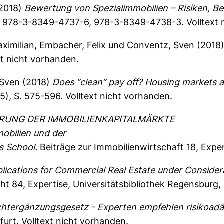
(2018)
Bewertung von Spezialimmobilien – Risiken, B
 978-3-8349-4737-6, 978-3-8349-4738-3. Volltext 
ximilian
,
Embacher, Felix
und
Conventz, Sven
(2018
xt nicht vorhanden.
 Sven
(2018)
Does “clean” pay off? Housing markets a
), S. 575-596.
Volltext nicht vorhanden.
ERUNG DER IMMOBILIENKAPITALMÄRKTE
bilien und der
s School.
Beiträge zur Immobilienwirtschaft
18, Exper
plications for Commercial Real Estate under Considera
cht
84, Expertise, Universitätsbibliothek Regensburg
chtergänzungsgesetz - Experten empfehlen risikoadä
furt. Volltext nicht vorhanden.