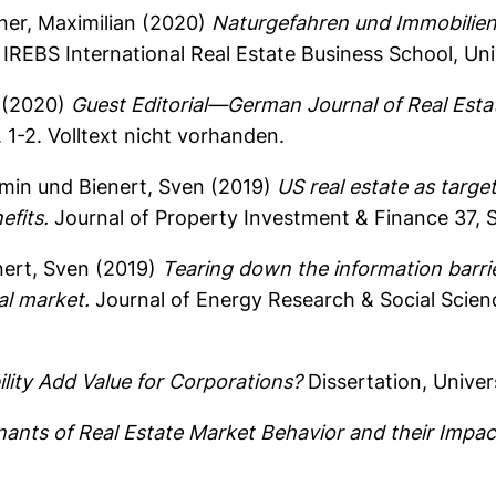
er, Maximilian
(2020)
Naturgefahren und Immobilienw
 IREBS International Real Estate Business School, U
(2020)
Guest Editorial—German Journal of Real Estat
. 1-2.
Volltext nicht vorhanden.
amin
und
Bienert, Sven
(2019)
US real estate as targe
efits.
Journal of Property Investment & Finance 37, 
nert, Sven
(2019)
Tearing down the information barrie
al market.
Journal of Energy Research & Social Scienc
lity Add Value for Corporations?
Dissertation, Univer
ants of Real Estate Market Behavior and their Impac