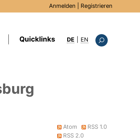
Anmelden
|
Registrieren
Quicklinks
: this page in Englis
DE
|
EN
Suchformular
sburg
Atom
RSS 1.0
RSS 2.0