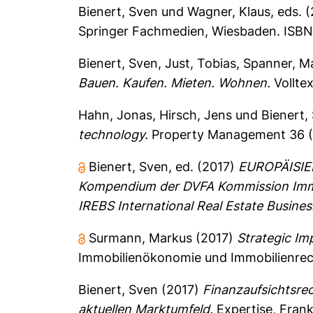
Bienert, Sven
und
Wagner, Klaus
, eds. 
Springer Fachmedien, Wiesbaden. ISBN
Bienert, Sven
,
Just, Tobias
,
Spanner, Ma
Bauen. Kaufen. Mieten. Wohnen.
Vollte
Hahn, Jonas
,
Hirsch, Jens
und
Bienert,
technology.
Property Management 36 (5
Bienert, Sven
, ed. (2017)
EUROPÄISI
Kompendium der DVFA Kommission Immo
IREBS International Real Estate Busines
Surmann, Markus
(2017)
Strategic Im
Immobilienökonomie und Immobilienre
Bienert, Sven
(2017)
Finanzaufsichtsre
aktuellen Marktumfeld.
Expertise, Frank