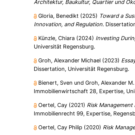
Architektur, Baukultur, Quartier und Ö
Gloria, Benedikt
(2025)
Toward a Susta
Innovation, and Regulation.
Dissertatio
Künzle, Chiara
(2024)
Investing Durin
Universität Regensburg.
Groh, Alexander Michael
(2023)
Essay
Dissertation, Universität Regensburg.
Bienert, Sven
und
Groh, Alexander M.
Immobilienwirtschaft
28, Expertise, Un
Oertel, Cay
(2021)
Risk Management in
Immobilienrecht
99, Expertise, Regensb
Oertel, Cay Philip
(2020)
Risk Managem