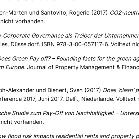
ven-Marten
und
Santovito, Rogerio
(2017)
CO2-neutral
 nicht vorhanden.
)
Corporate Governance als Treiber der Unternehmen
les, Düsseldorf. ISBN 978-3-00-057117-6. Volltext n
oes Green Pay off? – Founding facts for the green a
om Europe.
Journal of Property Management & Finan
eph-Alexander
und
Bienert, Sven
(2017)
Does ‘clean’ 
erence 2017, Juni 2017, Delft, Niederlande. Volltext
sche Studie zum Pay-Off von Nachhaltigkeit – Unter
 nicht vorhanden.
w flood risk impacts residential rents and property p