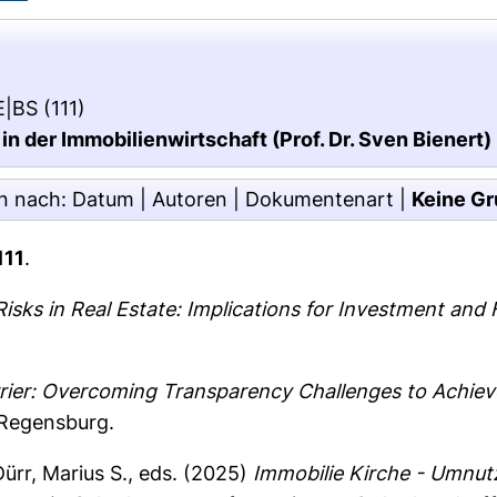
RE|BS
(111)
n der Immobilienwirtschaft (Prof. Dr. Sven Bienert)
n nach:
Datum
|
Autoren
|
Dokumentenart
|
Keine Gr
111
.
Risks in Real Estate: Implications for Investment and 
rier: Overcoming Transparency Challenges to Achieve 
 Regensburg.
Dürr, Marius S.
, eds. (2025)
Immobilie Kirche - Umnu