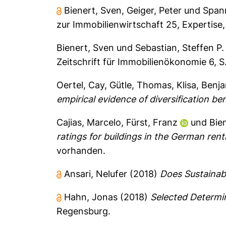
Bienert, Sven
,
Geiger, Peter
und
Spann
zur Immobilienwirtschaft
25, Expertise,
Bienert, Sven
und
Sebastian, Steffen P.
Zeitschrift für Immobilienökonomie 6, S
Oertel, Cay
,
Gütle, Thomas
,
Klisa, Benj
empirical evidence of diversification ben
Cajias, Marcelo
,
Fürst, Franz
und
Bie
ratings for buildings in the German rent
vorhanden.
Ansari, Nelufer
(2018)
Does Sustainabi
Hahn, Jonas
(2018)
Selected Determin
Regensburg.