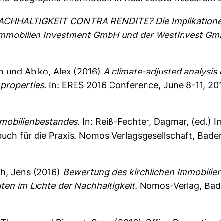
CHHALTIGKEIT CONTRA RENDITE? Die Implikationen n
 Immobilien Investment GmbH und der WestInvest Gm
n
und
Abiko, Alex
(2016)
A climate-adjusted analysis
 properties.
In: ERES 2016 Conference, June 8-11, 201
mobilienbestandes.
In:
Reiß-Fechter, Dagmar
, (ed.)
buch für die Praxis. Nomos Verlagsgesellschaft, Ba
ch, Jens
(2016)
Bewertung des kirchlichen Immobilie
en im Lichte der Nachhaltigkeit.
Nomos-Verlag, Bad