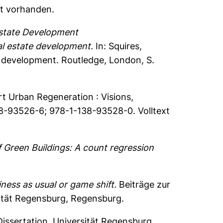
ht vorhanden.
 Estate Development
eal estate development.
In:
Squires,
e development. Routledge, London, S.
rt Urban Regeneration : Visions,
38-93526-6; 978-1-138-93528-0. Volltext
of Green Buildings: A count regression
iness as usual or game shift.
Beiträge zur
sität Regensburg, Regensburg.
issertation, Universität Regensburg.