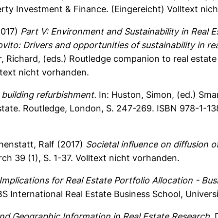
erty Investment & Finance.
(Eingereicht) Volltext nic
017)
Part V: Environment and Sustainability in Real
ito: Drivers and opportunities of sustainability in r
r, Richard
, (eds.) Routledge companion to real estat
text nicht vorhanden.
 building refurbishment.
In:
Huston, Simon
, (ed.) Sma
Estate. Routledge, London, S. 247-269. ISBN 978-1-1
enstatt, Ralf
(2017)
Societal influence on diffusion 
ch 39 (1), S. 1-37.
Volltext nicht vorhanden.
plications for Real Estate Portfolio Allocation - Bus
BS International Real Estate Business School, Univer
d Geographic Information in Real Estate Research.
D