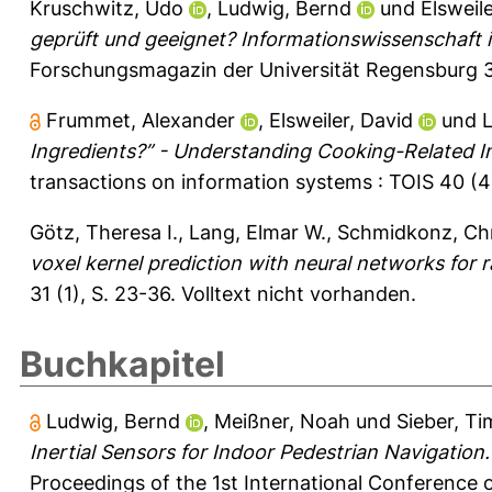
Kruschwitz, Udo
,
Ludwig, Bernd
und
Elsweil
geprüft und geeignet? Informationswissenschaft 
Forschungsmagazin der Universität Regensburg 3
Frummet, Alexander
,
Elsweiler, David
und
Ingredients?” - Understanding Cooking-Related I
transactions on information systems : TOIS 40 (4),
Götz, Theresa I.
,
Lang, Elmar W.
,
Schmidkonz, Chr
voxel kernel prediction with neural networks for r
31 (1), S. 23-36.
Volltext nicht vorhanden.
Buchkapitel
Ludwig, Bernd
,
Meißner, Noah
und
Sieber, Ti
Inertial Sensors for Indoor Pedestrian Navigation.
Proceedings of the 1st International Conference on