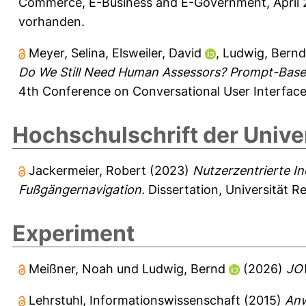
Commerce, E-Business and E-Government, April 27
vorhanden.
Meyer, Selina
,
Elsweiler, David
,
Ludwig, Bernd
Do We Still Need Human Assessors? Prompt-Based
4th Conference on Conversational User Interface
Hochschulschrift der Unive
Jackermeier, Robert
(2023)
Nutzerzentrierte I
Fußgängernavigation.
Dissertation, Universität R
Experiment
Meißner, Noah
und
Ludwig, Bernd
(2026)
JOW
Lehrstuhl, Informationswissenschaft
(2015)
Anw