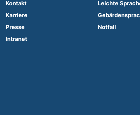
Kontakt
Leichte Sprach
Karriere
Gebärdenspra
(external
Presse
Notfall
(external link, opens in a new window)
Intranet